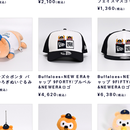
フェイスマスコ
¥2,100
税込)
(税込)
¥1,360
(税込)
ーズ☆ポンタ パ
Buffaloes×NEW ERAキ
Buffaloes×N
つろぎぬいぐるみ
ャップ 9FORTY/ブルベル
ャップ 9FIFT
&NEWERAロゴ
&NEWERAロ
(税込)
¥4,620
¥6,380
(税込)
(税込)