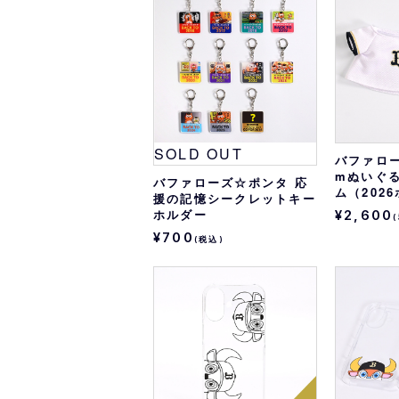
オリ達に
未満
SOLD OUT
バファロー
mぬいぐ
バファローズ☆ポンタ 応
ム（202
援の記憶シークレットキー
ホルダー
¥2,600
¥700
(税込)