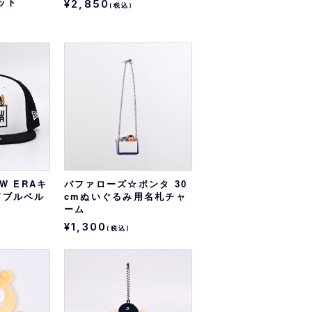
ット
¥2,850
(税込)
EW ERAキ
バファローズ☆ポンタ 30
Y/ブルベル
cmぬいぐるみ用名札チャ
ゴ
ーム
¥1,300
(税込)