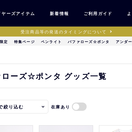
イヤーズアイテム
新着情報
ご利用ガイド
よ
受注商品等の発送のタイミングについて
ユニフォーム・ワッ
限定
特集ページ
ペンライト
バファローズ☆ポンタ
アンダ
ティック
ペン
キッズ・ベビー
ローズ☆ポンタ グッズ一覧
ステーショナリー・
ッズ
雑貨
在庫あり
販売
キーホルダー