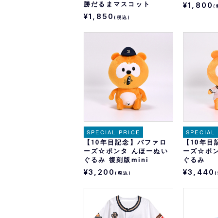
勝だるまマスコット
¥1,800
(
¥1,850
(税込)
SPECIAL PRICE
SPECIAL
【10年目記念】バファロ
【10年目
ーズ☆ポンタ んほーぬい
ーズ☆ポ
ぐるみ 復刻版mini
ぐるみ
¥3,200
¥3,440
(税込)