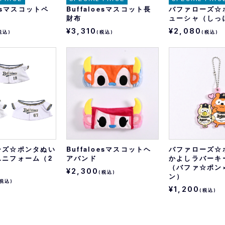
oesマスコットペ
Buffaloesマスコット長
バファローズ☆
財布
ューシャ（しっ
¥3,310
¥2,080
税込)
(税込)
(税込)
ーズ☆ポンタぬい
Buffaloesマスコットヘ
バファローズ☆
ユニフォーム（2
アバンド
かよしラバーキ
）
（バファ☆ポン
¥2,300
(税込)
ン）
(税込)
¥1,200
(税込)