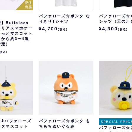
バファローズ☆ポンタ な
バファローズ☆
りきりTシャツ
シャツ（天の川
Buffaloes
クリアスマホケー
¥4,700
¥4,300
(税込)
(税込)
こっとマスコット
から約3〜4週
予定）
(税込)
ワ♪バファローズ
バファローズ☆ポンタ も
SPECIAL PRIC
ンタマスコット
ちもちぬいぐるみ
バファローズ☆