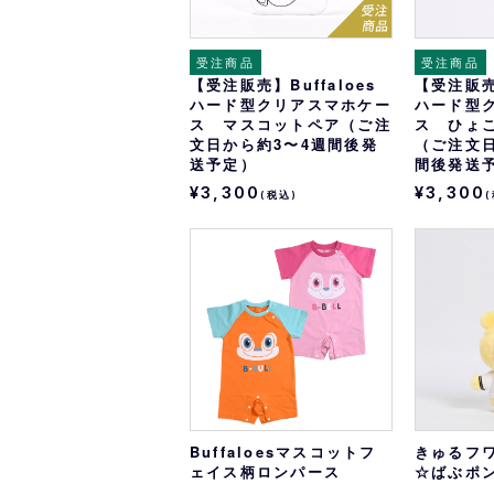
受注商品
受注商品
【受注販売】Buffaloes
【受注販売】
ハード型クリアスマホケー
ハード型
ス マスコットペア（ご注
ス ひょ
文日から約3〜4週間後発
（ご注文日
送予定）
間後発送
¥3,300
¥3,300
(税込)
Buffaloesマスコットフ
きゅるフ
ェイス柄ロンパース
☆ばぶポ