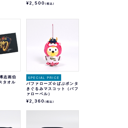
¥2,500
(税込)
鈴木博志画伯
SPECIAL PRICE
スタオル
バファローズ☆ばぶポンタ
）
きぐるみマスコット（バフ
ァローベル）
¥2,360
(税込)