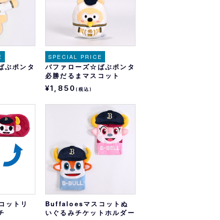
E
SPECIAL PRICE
ばぶポンタ
バファローズ☆ばぶポンタ
必勝だるまマスコット
¥1,850
(税込)
マスコットリ
Buffaloesマスコットぬ
チ
いぐるみチケットホルダー