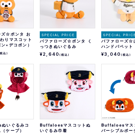
ーズ☆ポンタ お
SPECIAL PRICE
SPECIAL PRIC
すわりマスコット
バファローズ☆ポンタ く
バファローズ☆
ポン×デコポン）
っつきぬいぐるみ
ハンドパペット
¥2,640
¥3,040
(税込)
(税込)
(税込)
oesぬいぐるみコ
Buffaloesマスコットぬ
Buffaloes
ム（ケープ）
いぐるみ巾着
バーシブルポー