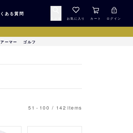
くある質問
さがす
お気に入り
カート
ログイン
キャップ・ヘルメッ
ーアーマー
ゴルフ
応援グッズ
ト
マスコット・バファ
バッグ
ローズ☆ポンタ
キッチン・食品
スマホ用品
51
-
100
/
142
items
シークレット
1000円未満