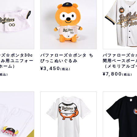
おすすめ
オリ姫におすすめ
ズ☆ポンタ30c
バファローズ☆ポンタ ち
バファローズ☆
るみ用ユニフォー
びっこぬいぐるみ
間用ベースボー
6ホーム）
（メモリアルゴ
¥3,450
(税込)
¥7,800
(税込)
(税込)