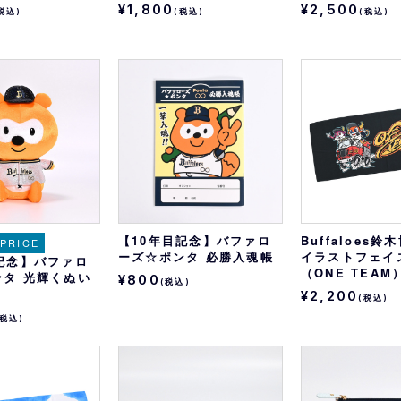
¥1,800
¥2,500
税込)
(税込)
(税込)
【10年目記念】バファロ
Buffaloes
 PRICE
ーズ☆ポンタ 必勝入魂帳
イラストフェイ
記念】バファロ
（ONE TEAM
ンタ 光輝くぬい
¥800
(税込)
¥2,200
(税込)
(税込)