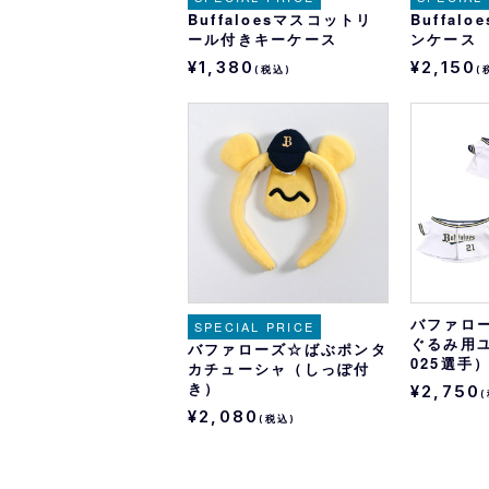
Buffaloesマスコットリ
Buffal
ール付きキーケース
ンケース
¥1,380
¥2,150
(税込)
(
バファロ
SPECIAL PRICE
ぐるみ用
バファローズ☆ばぶポンタ
025選手
カチューシャ（しっぽ付
き）
¥2,750
¥2,080
(税込)