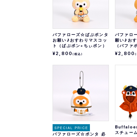
バファローズ☆ばぶポンタ
バファロ
お願い♪おすわりマスコッ
願い♪お
ト（ばぶポン×ちぃポン）
（バファ
¥2,800
¥2,800
(税込)
Buffal
SPECIAL PRICE
スチュー
バファローズ☆ポンタ 必