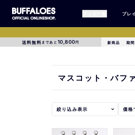
グッズ一覧
プレ
10,800
送料無料
まであと
円
新商品
期間
すべてのグッズ
オーセン
タオル各種
アパレル
マスコット・バファ
BsG
コラボグ
受注商品
EC限定
1000円以上3000円