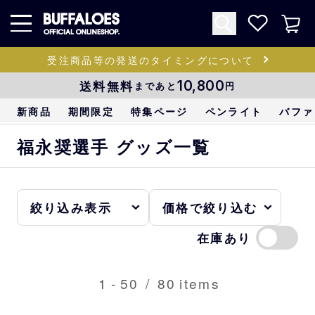
受注商品等の発送のタイミングについて
送料無料
10,800
まであと
円
新商品
期間限定
特集ページ
ペンライト
バファ
福永奨選手 グッズ一覧
在庫あり
1
-
50
/
80
items