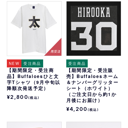
NEW
受注商品
受注商品
【期間限定・受注商
【期間限定・受注販
品】Buffaloesひと文
売】Buffaloesネーム
字Tシャツ（9月中旬以
＆ナンバーグリッター
降順次発送予定）
シート（ホワイト）
（ご注文日から約1か
¥2,800
(税込)
月後にお届け）
¥4,200
(税込)