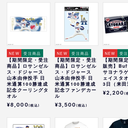
NEW
受注商品
NEW
受注商品
NEW
受
【期間限定・受注
【期間限定・受注
【期間限
商品】ロサンゼル
商品】ロサンゼル
販売】Buff
ス・ドジャース
ス・ドジャース
サヨナラ
山本由伸投手 日
山本由伸投手 日
ェイスタオ
米通算100勝達成
米通算100勝達成
3日（来田
記念クーリングタ
記念ファンデカー
¥2,200
(
オル
ル
¥8,000
¥3,500
(税込)
(税込)