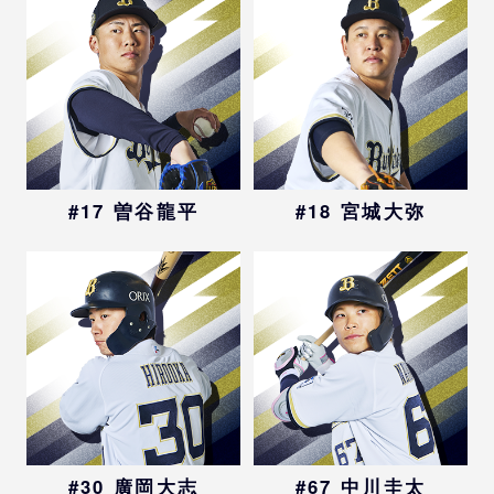
#17 曽谷龍平
#18 宮城大弥
#30 廣岡大志
#67 中川圭太