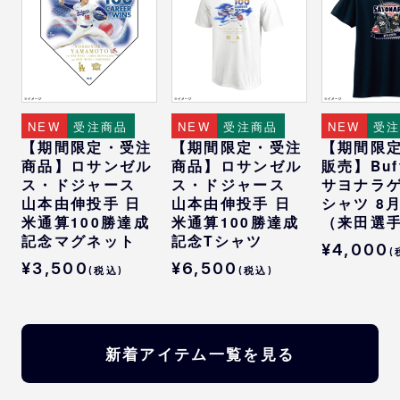
NEW
受注商品
NEW
受注商品
NEW
受
【期間限定・受注
【期間限定・受注
【期間限
商品】ロサンゼル
商品】ロサンゼル
販売】Buff
ス・ドジャース
ス・ドジャース
サヨナラゲ
山本由伸投手 日
山本由伸投手 日
シャツ 8
米通算100勝達成
米通算100勝達成
（来田選
記念マグネット
記念Tシャツ
¥4,000
(
¥3,500
¥6,500
(税込)
(税込)
新着アイテム一覧を見る