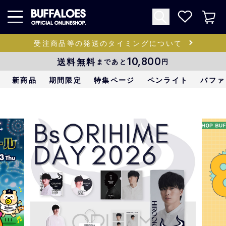
受注商品等の発送のタイミングについて
送料無料
10,800
まであと
円
新商品
期間限定
特集ページ
ペンライト
バファ