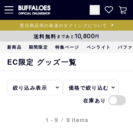
受注商品等の発送のタイミングについて
送料無料
10,800
まであと
円
新商品
期間限定
特集ページ
ペンライト
バファ
EC限定 グッズ一覧
在庫あり
1
-
9
/
9
items