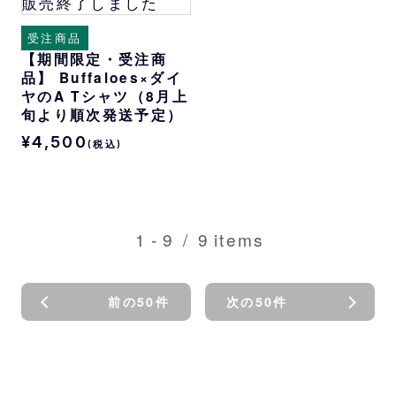
販売終了しました
受注商品
【期間限定・受注商
品】 Buffaloes×ダイ
ヤのA Tシャツ（8月上
旬より順次発送予定）
¥4,500
(税込)
1
-
9
/
9
items
前の50件
次の50件