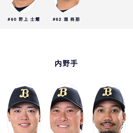
#60
野上 士耀
#62
堀 柊那
内野手