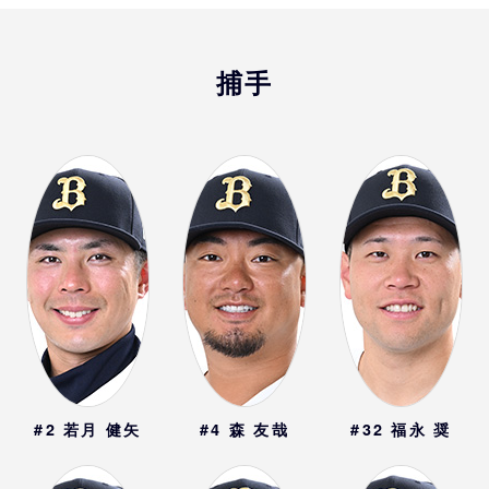
捕手
#2
若月 健矢
#4
森 友哉
#32
福永 奨