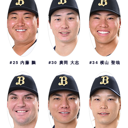
#25
内藤 鵬
#30
廣岡 大志
#34
横山 聖哉