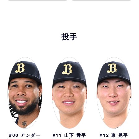
投手
#00
アンダー
#11
山下 舜平
#12
東 晃平