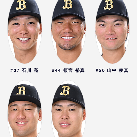
#37
石川 亮
#44
頓宮 裕真
#50
山中 稜真