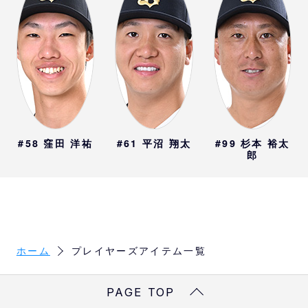
#58
窪田 洋祐
#61
平沼 翔太
#99
杉本 裕太
郎
ホーム
プレイヤーズアイテム一覧
PAGE TOP