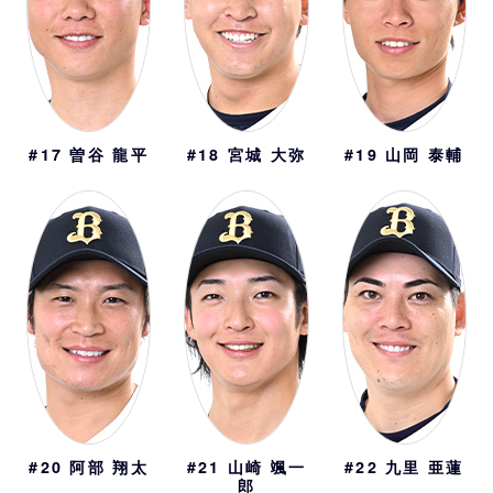
#17
曽谷 龍平
#18
宮城 大弥
#19
山岡 泰輔
#20
阿部 翔太
#21
山崎 颯一
#22
九里 亜蓮
郎