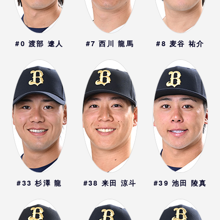
#0
渡部 遼人
#7
西川 龍馬
#8
麦谷 祐介
#33
杉澤 龍
#38
来田 涼斗
#39
池田 陵真