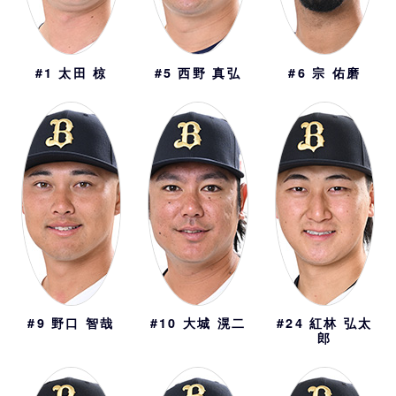
#1
太田 椋
#5
西野 真弘
#6
宗 佑磨
#9
野口 智哉
#10
大城 滉二
#24
紅林 弘太
郎