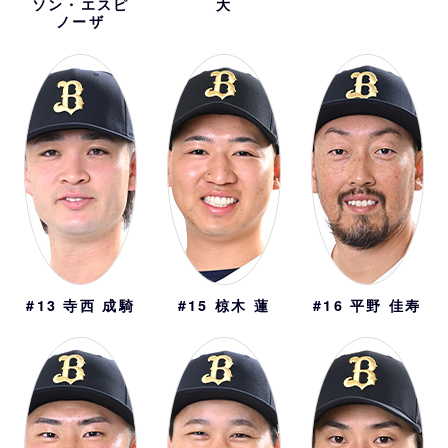
ソン・エスピ
大
ノーザ
#13
寺西 成騎
#15
椋木 蓮
#16
平野 佳寿