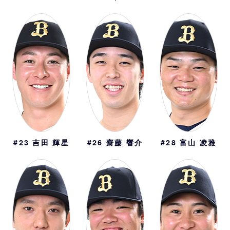
#23
吉田 輝星
#26
齋藤 響介
#28
富山 凌雅