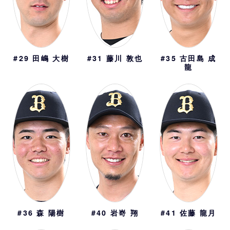
#29
田嶋 大樹
#31
藤川 敦也
#35
古田島 成
龍
#36
森 陽樹
#40
岩嵜 翔
#41
佐藤 龍月