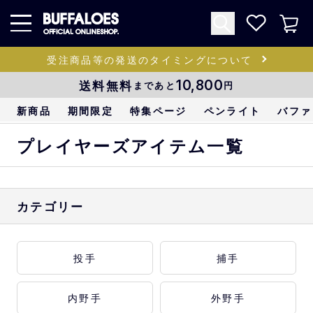
受注商品等の発送のタイミングについて
送料無料
10,800
まであと
円
新商品
期間限定
特集ページ
ペンライト
バファ
プレイヤーズアイテム一覧
カテゴリー
投手
捕手
内野手
外野手