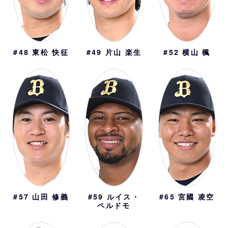
#48
東松 快征
#49
片山 楽生
#52
横山 楓
#57
山田 修義
#59
ルイス・
#65
宮國 凌空
ペルドモ