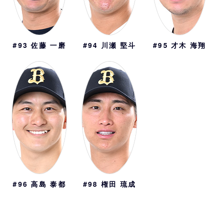
#93
佐藤 一磨
#94
川瀬 堅斗
#95
才木 海翔
#96
高島 泰都
#98
権田 琉成