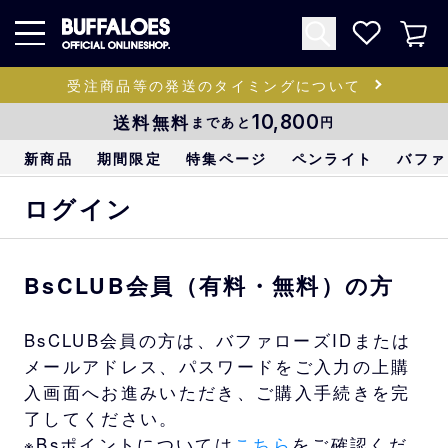
受注商品等の発送のタイミングについて
送料無料
10,800
まであと
円
新商品
期間限定
特集ページ
ペンライト
バファ
ログイン
BsCLUB会員（有料・無料）の方
BsCLUB会員の方は、バファローズIDまたは
メールアドレス、パスワードをご入力の上購
入画面へお進みいただき、ご購入手続きを完
了してください。
※Bsポイントについては
こちら
をご確認くだ