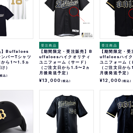
受注商品
受注商品
Buffaloes
【期間限定・受注販売】B
【期間限定・受
ナンバーTシャツ
uffaloesハイクオリティ
uffaloesハ
から1〜1.5ヵ
ユニフォーム（サード）
ユニフォーム（
届け）
（ご注文日から1.5〜2ヵ
（ご注文日から1
月後発送予定）
月後発送予定）
(税込)
¥13,000
¥12,000
(税込)
(税込)