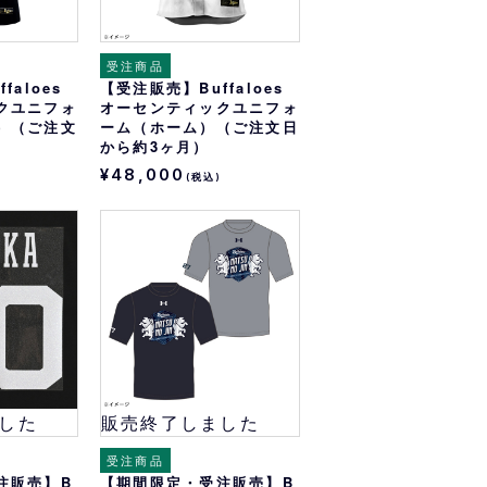
受注商品
faloes
【受注販売】Buffaloes
クユニフォ
オーセンティックユニフォ
）（ご注文
ーム（ホーム）（ご注文日
）
から約3ヶ月）
¥48,000
)
(税込)
した
販売終了しました
受注商品
注販売】B
【期間限定・受注販売】B