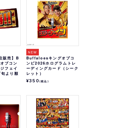
オリっこにおすすめ
SPECIAL PRICE
NEW
注販売】B
Buffaloesキングオブコ
ングオブコン
ンビ2026ホログラムトレ
ージフェイ
ーディングカード（シーク
下旬より順
レット）
¥350
(税込)