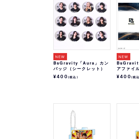
オリ達に
未満
NEW
NEW
BsGravity「Aura」カン
BsGrav
バッジ（シークレット）
アファイ
¥400
¥400
(税込)
(税