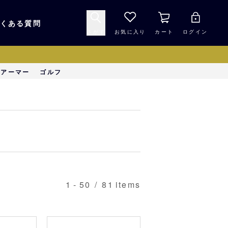
くある質問
さがす
お気に入り
カート
ログイン
キャップ・ヘルメッ
ーアーマー
ゴルフ
応援グッズ
ト
マスコット・バファ
バッグ
ローズ☆ポンタ
キッチン・食品
スマホ用品
1
-
50
/
81
items
シークレット
1000円未満