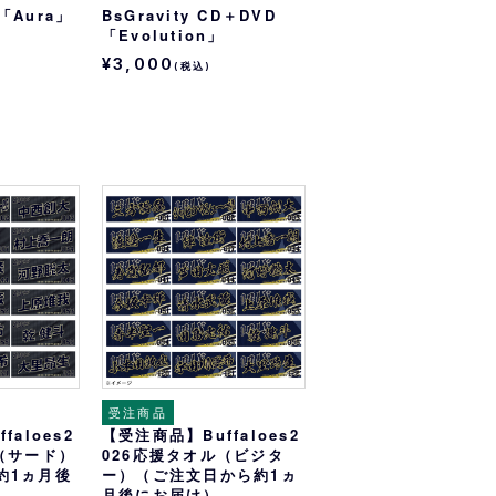
D「Aura」
BsGravity CD＋DVD
「Evolution」
¥3,000
(税込)
受注商品
aloes2
【受注商品】Buffaloes2
（サード）
026応援タオル（ビジタ
約1ヵ月後
ー）（ご注文日から約1ヵ
月後にお届け）