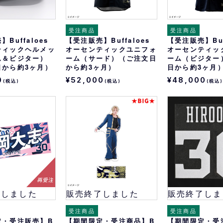
受注商品
受注商品
Buffaloes
【受注販売】Buffaloes
【受注販売】Buf
ティックヘルメッ
オーセンティックユニフォ
オーセンティッ
ム＆ビジター）
ーム（サード）（ご注文日
ーム（ビジター
日から約3ヶ月）
から約3ヶ月）
日から約3ヶ月
0
¥52,000
¥48,000
(税込)
(税込)
(税込
了しました
販売終了しました
販売終了しま
受注商品
受注商品
定・受注販売】B
【期間限定・受注商品】B
【期間限定・受