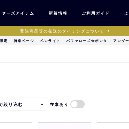
イヤーズアイテム
新着情報
ご利用ガイド
よ
受注商品等の発送のタイミングについて
ユニフォーム・ワッ
限定
特集ページ
ペンライト
バファローズ☆ポンタ
アンダ
ティック
ペン
キッズ・ベビー
ステーショナリー・
ッズ
雑貨
在庫あり
販売
キーホルダー