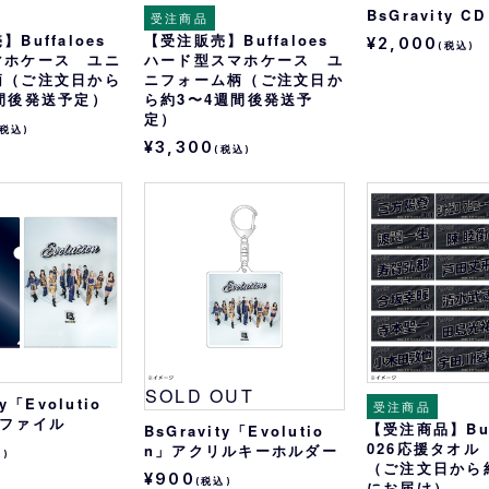
BsGravity C
受注商品
Buffaloes
【受注販売】Buffaloes
¥2,000
(税込)
マホケース ユニ
ハード型スマホケース ユ
柄（ご注文日から
ニフォーム柄（ご注文日か
間後発送予定）
ら約3〜4週間後発送予
定）
(税込)
¥3,300
(税込)
SOLD OUT
ty「Evolutio
受注商品
アファイル
【受注商品】Buff
BsGravity「Evolutio
026応援タオル
n」アクリルキーホルダー
込)
（ご注文日から
¥900
(税込)
にお届け）