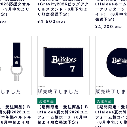
es2026応援タオル
sGravity2026ビッグアク
uffaloesネ
）（9月中旬より
リルスタンド（8月下旬よ
ーグリッターシ
予定）
り順次発送予定）
イト）（8月中
発送予定）
¥4,500
税込)
(税込)
¥4,200
(税込)
了しました
販売終了しました
販売終了しま
受注商品
受注商品
定・受注商品】B
【期間限定・受注商品】B
【期間限定・受
es夏の陣2026ユニ
uffaloes夏の陣2026ユニ
uffaloes夏の
柄本革製ベルトキ
フォーム柄ポーチ（8月中
フォーム柄コイ
（8月中旬より順
旬より順次発送予定）
（8月中旬より