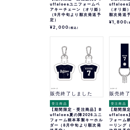
uffaloesユニフォームベ
uffalo
アキーチェーン（オリ姫）
（オリ姫
（9月中旬より順次発送予
順次発送
定）
¥1,800
(
¥2,000
(税込)
販売終了しました
販売終
受注商品
受注商品
【期間限定・受注商品】B
【期間限
uffaloes夏の陣2026ユニ
uffalo
フォーム柄本革製キーホル
フォーム
ダー（8月中旬より順次発
ーリング