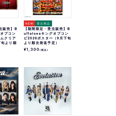
NEW
受注商品
注販売】B
【期間限定・受注販売】B
ングオブコン
uffaloesキングオブコン
ラムクリア
ビ2026ポスター（9月下旬
下旬より順
より順次発送予定）
¥1,300
(税込)