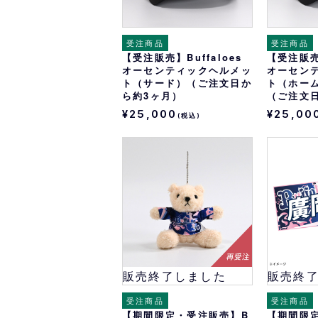
受注商品
受注商品
【受注販売】Buffaloes
【受注販売】
オーセンティックヘルメッ
オーセン
ト（サード）（ご注文日か
ト（ホー
ら約3ヶ月）
（ご注文
¥25,000
¥25,00
(税込)
販売終了しました
販売終
受注商品
受注商品
【期間限定・受注販売】B
【期間限