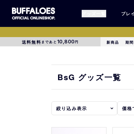
グッズ一覧
プレ
10,800
送料無料
まであと
円
新商品
期間
すべてのグッズ
オーセン
タオル各種
アパレル
BsG グッズ一覧
BsG
コラボグ
受注商品
EC限定
1000円以上3000円