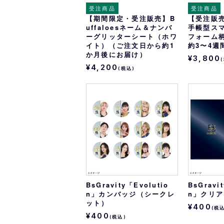
受注商品
受注商品
【期間限定・受注販売】B
【受注販売】
uffaloesネーム＆ナンバ
手帳型ス
ーグリッターシート（ホワ
フォーム
イト）（ご注文日から約1
約3〜4週
か月後にお届け）
¥3,800
¥4,200
(税込)
BsGravity「Evolutio
BsGravi
n」カンバッジ（シークレ
n」クリ
ット）
¥400
(税
¥400
(税込)