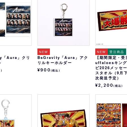
おすすめ
オリ姫におすすめ
NEW
NEW
受注商品
ity「Aura」クリ
BsGravity「Aura」アク
【期間限定・受
ル
リルキーホルダー
uffaloesキ
ビ2026メッセ
¥900
込)
(税込)
スタオル（9月
次発送予定）
¥2,200
(税込)