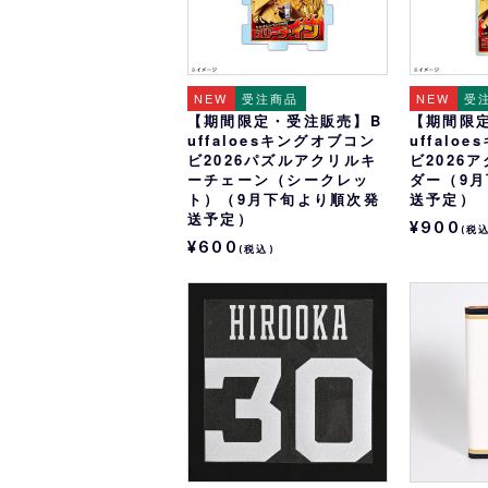
NEW
受注商品
NEW
受
【期間限定・受注販売】B
【期間限
uffaloesキングオブコン
uffalo
ビ2026パズルアクリルキ
ビ2026
ーチェーン（シークレッ
ダー（9
ト）（9月下旬より順次発
送予定）
送予定）
¥900
(税
¥600
(税込)