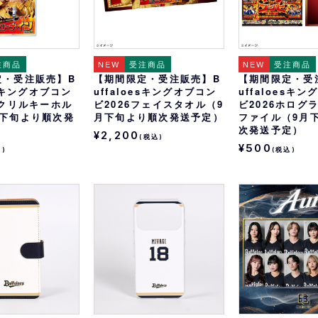
注商品
NEW
受注商品
NEW
受注商品
定・受注販売】B
【期間限定・受注販売】B
【期間限定・受
esキングオブコン
uffaloesキングオブコン
uffaloesキ
アクリルキーホル
ビ2026フェイスタオル（9
ビ2026ホログ
月下旬より順次発
月下旬より順次発送予定）
ファイル（9月
次発送予定）
¥2,200
(税込)
¥500
込)
(税込)