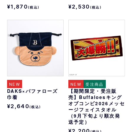
¥1,870
¥2,530
(税込)
(税込)
NEW
NEW
受注商品
DAKS×バファローズ
【期間限定・受注販
巾着
売】Buffaloesキング
オブコンビ2026メッセ
¥2,640
(税込)
ージフェイスタオル
（9月下旬より順次発
送予定）
¥2,200
(税込)