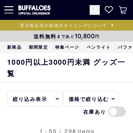
受注商品等の発送のタイミングについて
送料無料
10,800
まであと
円
新商品
期間限定
特集ページ
ペンライト
バファ
1000円以上3000円未満 グッズ一
覧
在庫あり
1
-
50
/
298
items