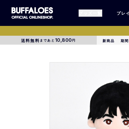
グッズ一覧
プレ
10,800
送料無料
まであと
円
新商品
期間
すべてのグッズ
オーセン
タオル各種
アパレル
BsG
コラボグ
受注商品
EC限定
1000円以上3000円