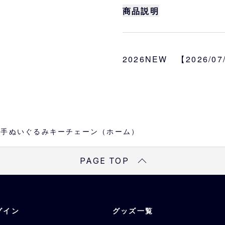
商品説明
大人気の「Buffaloe
ム）」がユニフォームや
登場！
2026NEW 【2026/0
初登場の若月選手、曽谷
サイズ
約H17.5cm（座った状
選手
太田、若月、森友、宗、
oes選手ぬいぐるみキーチェーン（ホーム）
山崎颯、紅林、廣岡、中
PAGE TOP
素材
本体：ポリエステル
ボールチェーン：鉄
グイン
グッズ一覧