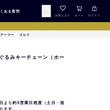
くある質問
さがす
お気に入り
カート
ログイン
キャップ・ヘルメッ
ーアーマー
ゴルフ
応援グッズ
ト
マスコット・バファ
バッグ
手ぬいぐるみキーチェーン（ホー
ローズ☆ポンタ
キッチン・食品
スマホ用品
シークレット
1000円未満
日より約5営業日程度（土日・祝
ります。