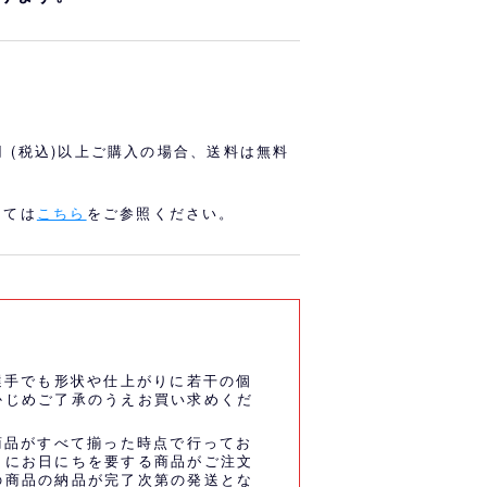
オリっこにおすすめ
SPECIAL PRICE
0円 (税込)以上ご購入の場合、送料は無料
しては
こちら
をご参照ください。
選手でも形状や仕上がりに若干の個
かじめご了承のうえお買い求めくだ
商品がすべて揃った時点で行ってお
うにお日にちを要する商品がご注文
の商品の納品が完了次第の発送とな