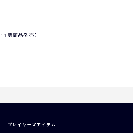
s選手ぬいぐるみキーチェーン（ホー
ディテールをリニューアルして新
7/11新商品発売】
投手を含めた13選手展開です。
態：約H14cm）
西川、山下、曽谷、宮城、山岡、
川
プレイヤーズアイテム