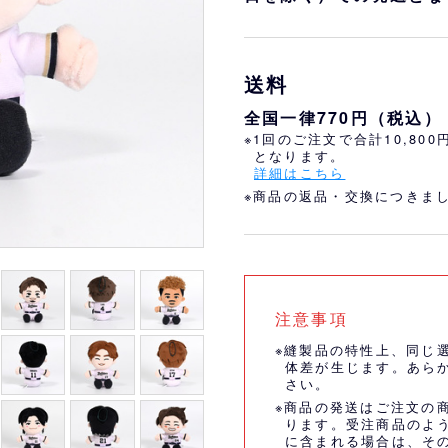
おすすめ
オリ姫におすすめ
送料
全国一律770円（税込）
※1回のご注文で合計10,80
となります。
詳細はこちら
※商品の返品・交換につきま
注意事項
※縫製品の特性上、同じ
体差が生じます。あら
さい。
※商品の発送はご注文の
ります。受注商品のよ
に含まれる場合は、そ