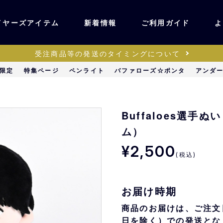
イヤーズアイテム
新着情報
ご利用ガイド
よ
受注商品等の発送のタイミングについて
ユニフォーム・ワッ
限定
特集ページ
ペンライト
バファローズ☆ポンタ
アンダ
ティック
ペン
キッズ・ベビー
Buffaloes選
ム）
ステーショナリー・
¥2,500
ッズ
雑貨
(税込)
販売
キーホルダー
お届け時期
商品のお届けは、ご注文
日を除く）での発送とな