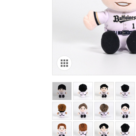
オリ達に
未満