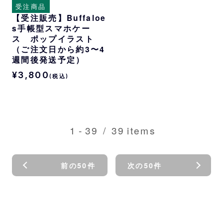
受注商品
【受注販売】Buffaloe
s手帳型スマホケー
ス ポップイラスト
（ご注文日から約3〜4
週間後発送予定）
¥3,800
(税込)
1
-
39
/
39
items
前の50件
次の50件