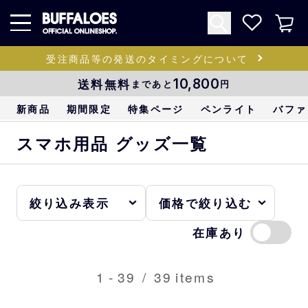
受注商品等の発送のタイミングについて
送料無料
10,800
まであと
円
新商品
期間限定
特集ページ
ペンライト
バファ
スマホ用品 グッズ一覧
在庫あり
1
-
39
/
39
items