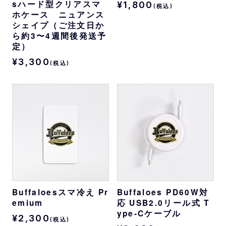
sハード型クリアスマ
¥1,800
(税込)
ホケース ニュアンス
シェイプ（ご注文日か
ら約3〜4週間後発送予
定）
¥3,300
(税込)
Buffaloesスマ冷え Pr
Buffaloes PD60W対
emium
応 USB2.0リール式 T
ype-Cケーブル
¥2,300
(税込)