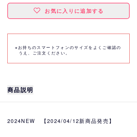
お気に入りに追加する
※お持ちのスマートフォンのサイズをよくご確認の
うえ、ご注文ください。
商品説明
サイズ
S：W16.8×H13.9cm（閉じた状態 W7×H13.
2024NEW 【2024/04/12新商品発売】
9cm）
※スマホ推奨サイズ：W7×H13.9cm以下