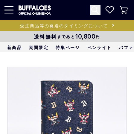
受注商品等の発送のタイミングについて
送料無料
10,800
まであと
円
新商品
期間限定
特集ページ
ペンライト
バファ