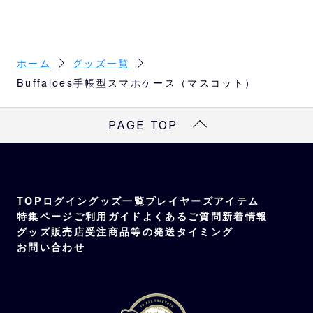
M：W17.7×H15cm（閉じた状態 W7.7×H15
cm）
※スマホ推奨サイズ：W7.7×H15cm以下
ホーム
グッズ一覧
Buffaloes手帳型スマホケース（マスコット）
L：W19×H16.3cm（閉じた状態 W8.2×H16.
3cm）
PAGE TOP
※スマホ推奨サイズ：W8.2×H16.3cm以下
TOP
ログイン
グッズ一覧
プレイヤーズアイテム
特集ページ
ご利用ガイド
よくあるご質問
新着情報
グッズ販売店
受注商品等の発送タイミング
お問い合わせ