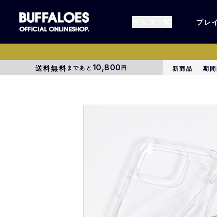
グッズ一覧
プレ
10,800
送料無料
まであと
円
新商品
期間
すべてのグッズ
オーセン
タオル各種
アパレル
BsG
コラボグ
受注商品
EC限定
1000円以上3000円