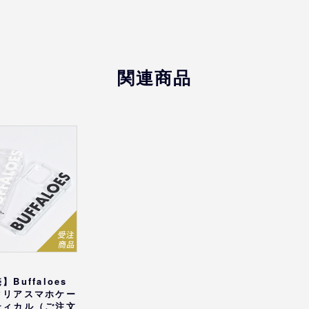
iPhone XR
iPhone 11
iPhone 11Pro
iPhone 11Pro Max
関連商品
iPhone 12/12Pro
iPhone 12mini
iPhone 12Pro Max
iPhone 13
iPhone 13Pro
iPhone 13Pro Max
iPhone 13mini
iPhone 14
iPhone 14Pro
iPhone 14Pro Max
iPhone 14Plus
iPhone 15
Buffaloes
iPhone 15Pro
クリアスマホケー
iPhone 15Pro Max
ティカル（ご注文