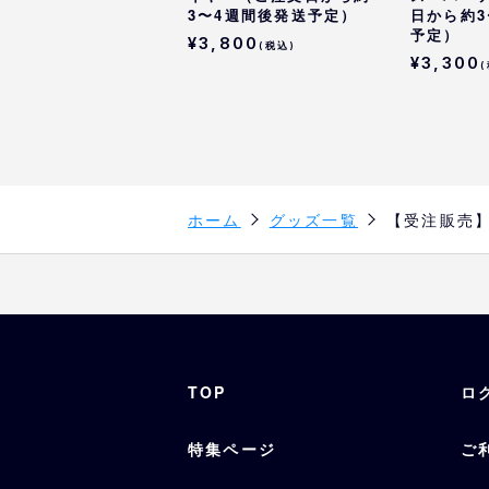
3〜4週間後発送予定）
日から約3
予定）
¥3,800
(税込)
¥3,300
ホーム
グッズ一覧
【受注販売】
TOP
ロ
特集ページ
ご