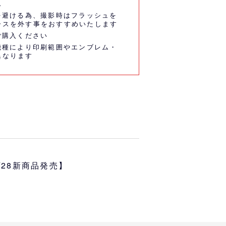
ん
を避ける為、撮影時はフラッシュを
ースを外す事をおすすめいたします
ご購入ください
機種により印刷範囲やエンブレム・
異なります
6/28新商品発売】