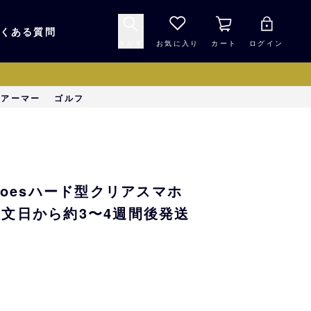
くある質問
さがす
お気に入り
カート
ログイン
キャップ・ヘルメッ
ーアーマー
ゴルフ
応援グッズ
ト
マスコット・バファ
バッグ
ローズ☆ポンタ
aloesハード型クリアスマホ
キッチン・食品
スマホ用品
注文日から約3〜4週間後発送
シークレット
1000円未満