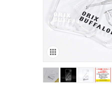
オリ達に
未満