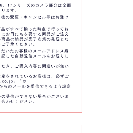
5、16、17シリーズのカメラ部分は全面
なります。
文後の変更・キャンセル等はお受け
商品がすべて揃った時点で行ってお
うにお日にちを要する商品がご注文
の商品の納品が完了次第の発送とな
めご了承ください。
ただいたお客様のメールアドレス宛
を記した自動返信メールをお送りし
ただき、ご購入内容に間違いが無い
設定をされているお客様は、必ずご
.co.jp」「＠
co.jp」からのメールを受信できるよう設定
ルの受信ができない場合がございま
い合わせください。