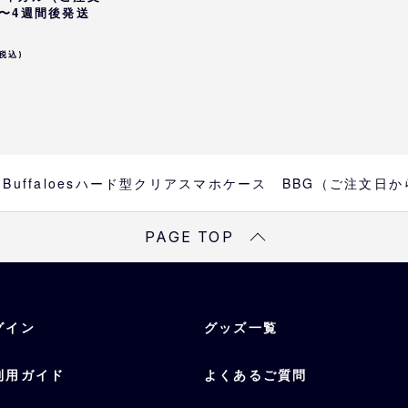
〜4週間後発送
iPhone 15Plus
iPhone 16
(税込)
iPhone 16Pro
iPhone 16Pro Max
iPhone 16Plus
iPhone 16e/iPhone 1
iPhone 17
[AQUOS]対応機種
Buffaloesハード型クリアスマホケース BBG（ご注文日
AQUOS sense9
Xperia 10Ⅵ
PAGE TOP
グイン
グッズ一覧
利用ガイド
よくあるご質問