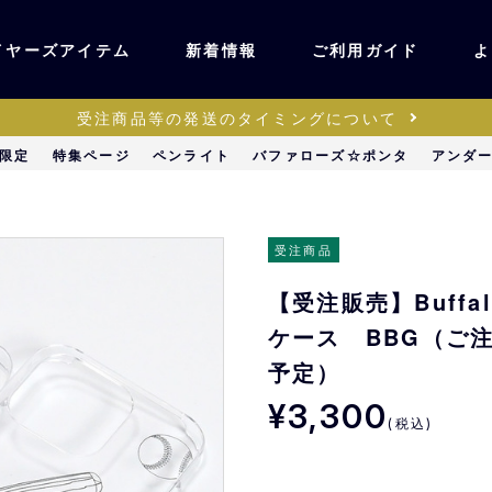
イヤーズアイテム
新着情報
ご利用ガイド
よ
受注商品等の発送のタイミングについて
ユニフォーム・ワッ
限定
特集ページ
ペンライト
バファローズ☆ポンタ
アンダ
ティック
ペン
キッズ・ベビー
受注商品
【受注販売】Buff
ステーショナリー・
ッズ
ケース BBG（ご
雑貨
予定）
¥3,300
販売
キーホルダー
(税込)