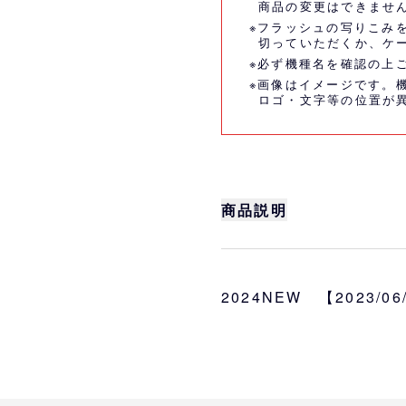
商品の変更はできませ
※フラッシュの写りこみ
切っていただくか、ケ
※必ず機種名を確認の上
※画像はイメージです。
ロゴ・文字等の位置が
商品説明
カラー
ホワイト、ネイビー
2024NEW 【2023/0
[iPhone]対応機種
iPhone 7/8/SE2/SE3
iPhone7Plus/8Plus
iPhone X/XS
iPhone XS Max