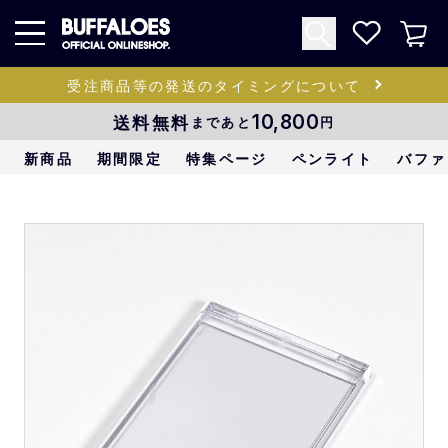
受注商品等の発送のタイミングについて
送料無料
10,800
まであと
円
新商品
期間限定
特集ページ
ペンライト
バファ