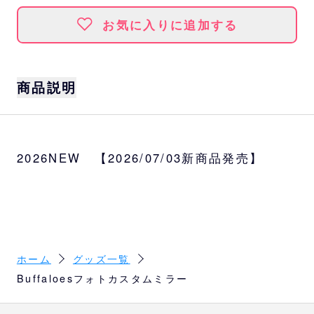
お気に入りに追加する
商品説明
お気に入りの写真をカスタムして楽しめるミ
ラー。
2026NEW 【2026/07/03新商品発売】
フタ部分にL版写真をセットすれば、あなただ
けのオリジナルミラーが作れます♪
サイズ
W9.8×H14.3cm
素材
ホーム
グッズ一覧
PS、ガラス、ABS 他
Buffaloesフォトカスタムミラー