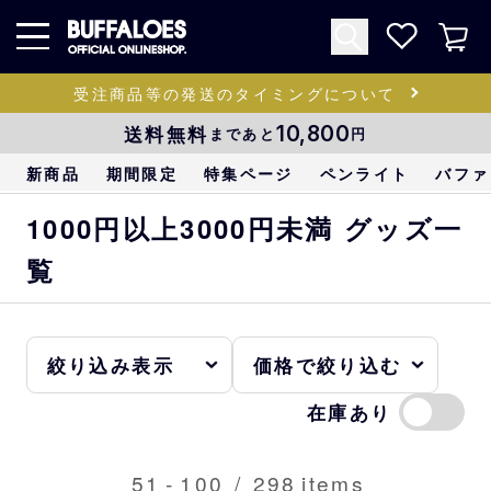
受注商品等の発送のタイミングについて
送料無料
10,800
まであと
円
新商品
期間限定
特集ページ
ペンライト
バファ
1000円以上3000円未満 グッズ一
覧
在庫あり
51
-
100
/
298
items