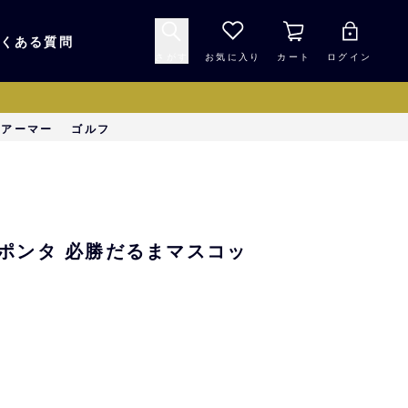
くある質問
さがす
お気に入り
カート
ログイン
キャップ・ヘルメッ
ーアーマー
ゴルフ
応援グッズ
ト
マスコット・バファ
バッグ
ローズ☆ポンタ
ポンタ 必勝だるまマスコッ
キッチン・食品
スマホ用品
シークレット
1000円未満