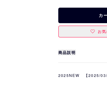
カ
お気
商品説明
必勝だるまぬいぐるみが
なって登場！
2025NEW 【2025/0
サイズ
約W7.5×H9×D7cm