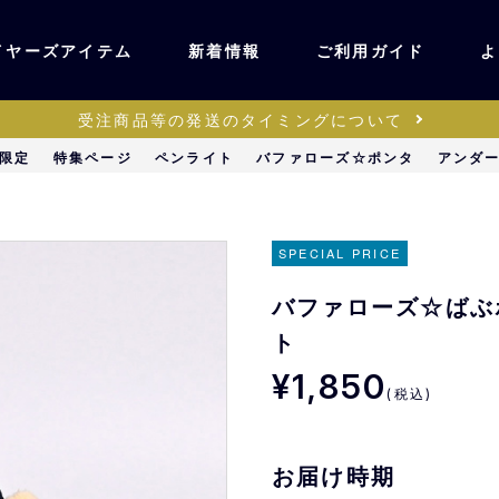
イヤーズアイテム
新着情報
ご利用ガイド
よ
受注商品等の発送のタイミングについて
ユニフォーム・ワッ
限定
特集ページ
ペンライト
バファローズ☆ポンタ
アンダ
ティック
ペン
キッズ・ベビー
SPECIAL PRICE
バファローズ☆ばぶ
ステーショナリー・
ッズ
ト
雑貨
¥1,850
(税込)
販売
キーホルダー
お届け時期