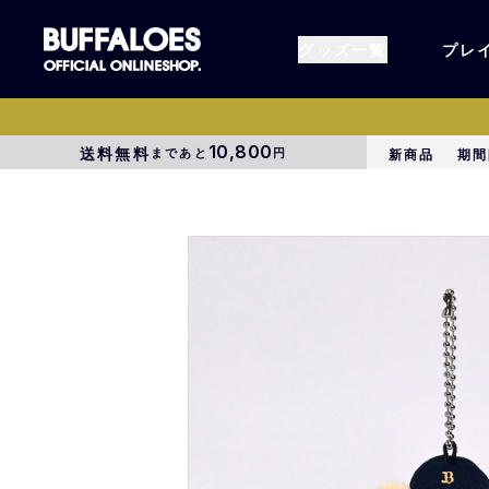
グッズ一覧
プレ
10,800
送料無料
まであと
円
新商品
期間
すべてのグッズ
オーセン
タオル各種
アパレル
BsG
コラボグ
受注商品
EC限定
1000円以上3000円