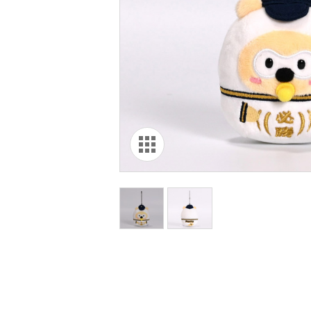
オリ達に
未満