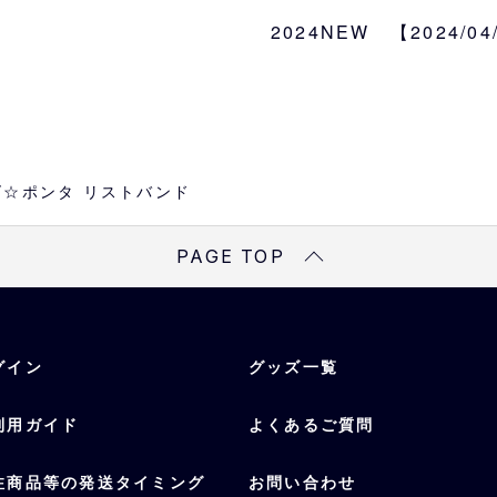
ストバンドです♪
2024NEW 【2024/0
サイズ
約W8×H8cm
☆ポンタ リストバンド
PAGE TOP
グイン
グッズ一覧
利用ガイド
よくあるご質問
注商品等の発送タイミング
お問い合わせ