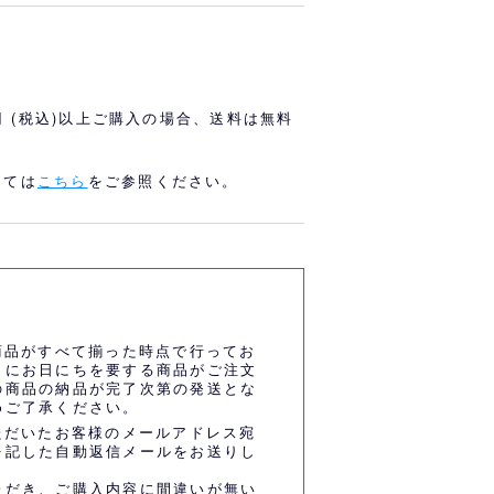
オリっこにおすすめ
SPECIAL PRICE
0円 (税込)以上ご購入の場合、送料は無料
しては
こちら
をご参照ください。
商品がすべて揃った時点で行ってお
うにお日にちを要する商品がご注文
の商品の納品が完了次第の発送とな
めご了承ください。
ただいたお客様のメールアドレス宛
を記した自動返信メールをお送りし
ただき、ご購入内容に間違いが無い