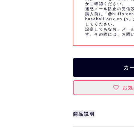
かご確認ください。
迷惑メール防止の受信
購入前に「@buffaloes
baseball.orix.
してください。
設定してもなお、メー
す。その際には、
お問
カ
お気
商品説明
裏面のちょこんとおヘソ