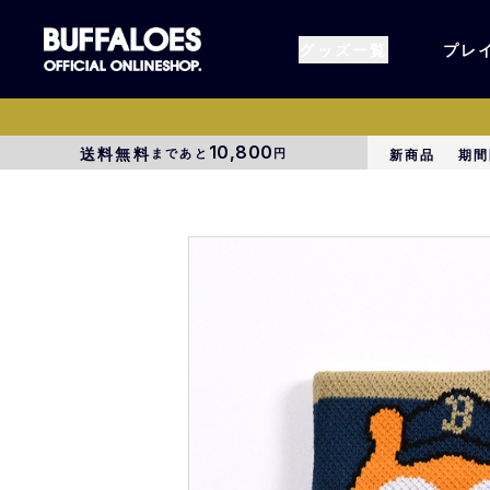
グッズ一覧
プレ
10,800
送料無料
まであと
円
新商品
期間
すべてのグッズ
オーセン
タオル各種
アパレル
BsG
コラボグ
受注商品
EC限定
1000円以上3000円