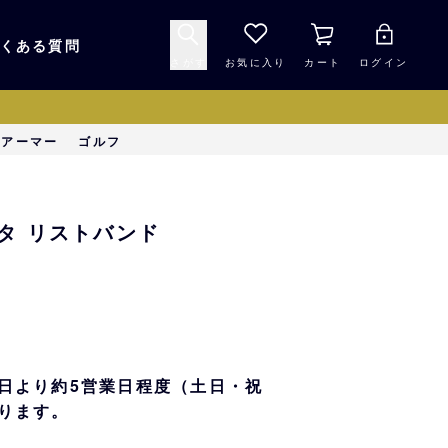
くある質問
さがす
お気に入り
カート
ログイン
キャップ・ヘルメッ
ーアーマー
ゴルフ
応援グッズ
ト
マスコット・バファ
バッグ
タ リストバンド
ローズ☆ポンタ
キッチン・食品
スマホ用品
シークレット
1000円未満
日より約5営業日程度（土日・祝
ります。