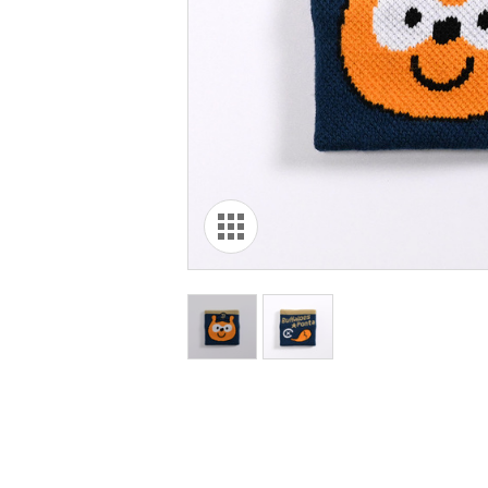
オリ達に
未満