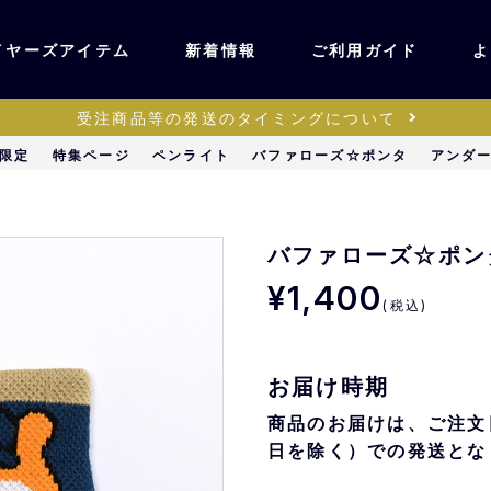
イヤーズアイテム
新着情報
ご利用ガイド
よ
受注商品等の発送のタイミングについて
ユニフォーム・ワッ
限定
特集ページ
ペンライト
バファローズ☆ポンタ
アンダ
ティック
ペン
キッズ・ベビー
バファローズ☆ポン
¥1,400
(税込)
ステーショナリー・
ッズ
雑貨
お届け時期
販売
キーホルダー
商品のお届けは、ご注文
日を除く）での発送とな