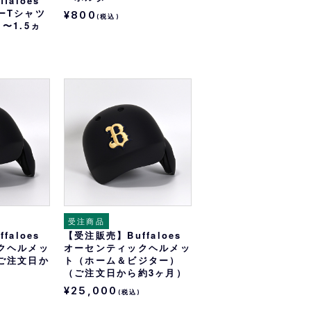
faloes
ーTシャツ
¥800
(税込)
〜1.5ヵ
受注商品
faloes
【受注販売】Buffaloes
クヘルメッ
オーセンティックヘルメッ
ご注文日か
ト（ホーム＆ビジター）
（ご注文日から約3ヶ月）
¥25,000
(税込)