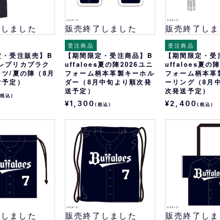
了しました
販売終了しました
販売終了しま
受注商品
受注商品
定・受注販売】B
【期間限定・受注商品】B
【期間限定・受
esレプリカプラク
uffaloes夏の陣2026ユニ
uffaloes夏の
ツ/夏の陣（8月
フォーム柄本革製キーホル
フォーム柄本革
け予定）
ダー（8月中旬より順次発
ーリング（8月
送予定）
次発送予定）
(税込)
¥1,300
¥2,400
(税込)
(税込)
了しました
販売終了しました
販売終了しま