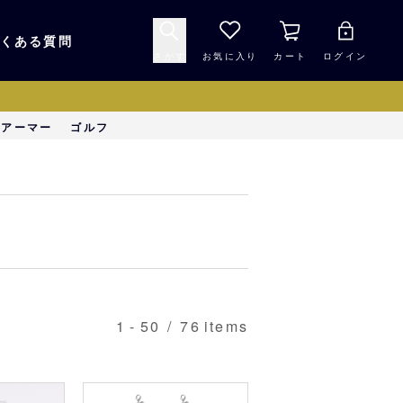
くある質問
さがす
お気に入り
カート
ログイン
キャップ・ヘルメッ
ーアーマー
ゴルフ
応援グッズ
ト
マスコット・バファ
バッグ
ローズ☆ポンタ
キッチン・食品
スマホ用品
1
-
50
/
76
items
シークレット
1000円未満