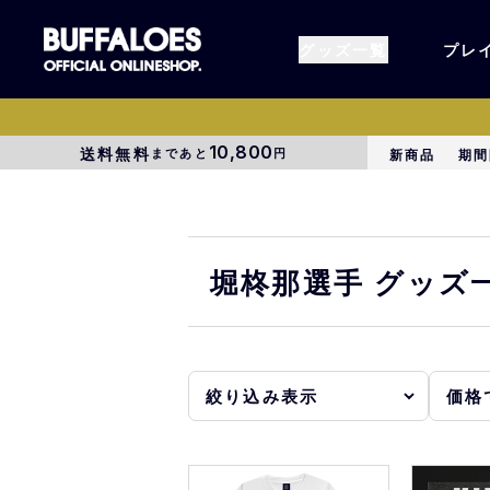
グッズ一覧
プレ
10,800
送料無料
まであと
円
新商品
期間
すべてのグッズ
オーセン
タオル各種
アパレル
堀柊那選手 グッズ
BsG
コラボグ
受注商品
EC限定
1000円以上3000円