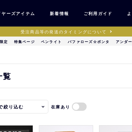
イヤーズアイテム
新着情報
ご利用ガイド
よ
受注商品等の発送のタイミングについて
ユニフォーム・ワッ
限定
特集ページ
ペンライト
バファローズ☆ポンタ
アンダ
ティック
ペン
キッズ・ベビー
一覧
ステーショナリー・
ッズ
雑貨
在庫あり
販売
キーホルダー