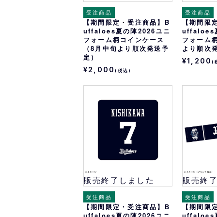
受注商品
受注商品
【期間限定・受注商品】B
【期間限
uffaloes夏の陣2026ユニ
uffalo
フォーム柄コインケース
フォーム
（8月中旬より順次発送予
より順次
定）
¥1,200
(
¥2,000
(税込)
販売終了しました
販売終
受注商品
受注商品
【期間限定・受注商品】B
【期間限
uffaloes夏の陣2026ユニ
uffalo