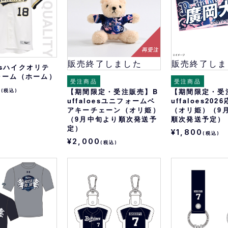
販売終了しました
販売終了しま
oesハイクオリテ
ォーム（ホーム）
受注商品
受注商品
0
【期間限定・受注販売】B
【期間限定・受
(税込)
uffaloesユニフォームベ
uffaloes20
アキーチェーン（オリ姫）
（オリ姫）（9
（9月中旬より順次発送予
順次発送予定）
定）
¥1,800
(税込)
¥2,000
(税込)