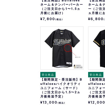
【受注商品】Buffaloes
【受注商品】
ネーム＆ナンバーパーカー
ネーム＆
（ご注文日から1〜1.5ヵ
ー（ご注文
月後にお届け）
ヵ月後に
¥7,800
¥6,800
(税込)
受注商品
受注商品
【期間限定・受注販売】B
【期間限
uffaloesハイクオリティ
uffalo
ユニフォーム（サード）
ユニフォ
（ご注文日から1.5〜2ヵ
（ご注文日
月後発送予定）
月後発送
¥13,000
¥12,00
(税込)