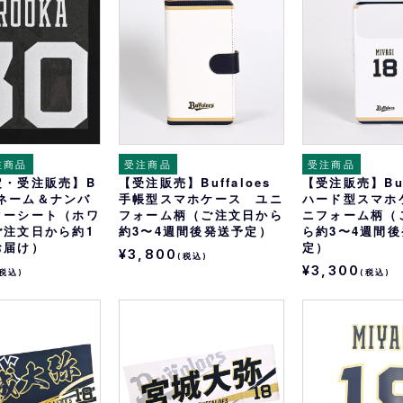
おすすめ
オリ姫におすすめ
注商品
受注商品
受注商品
定・受注販売】B
【受注販売】Buffaloes
【受注販売】Buf
esネーム＆ナンバ
手帳型スマホケース ユニ
ハード型スマホ
ターシート（ホワ
フォーム柄（ご注文日から
ニフォーム柄（
ご注文日から約1
約3〜4週間後発送予定）
ら約3〜4週間
お届け）
定）
¥3,800
(税込)
¥3,300
(税込)
(税込)