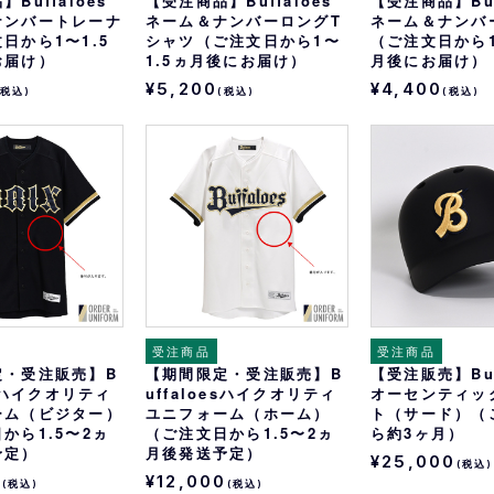
Buffaloes
【受注商品】Buffaloes
【受注商品】Buf
ナンバートレーナ
ネーム＆ナンバーロングT
ネーム＆ナンバ
日から1〜1.5
シャツ（ご注文日から1〜
（ご注文日から1
お届け）
1.5ヵ月後にお届け）
月後にお届け）
¥5,200
¥4,400
(税込)
(税込)
(税込)
受注商品
受注商品
定・受注販売】B
【期間限定・受注販売】B
【受注販売】Buf
esハイクオリティ
uffaloesハイクオリティ
オーセンティッ
ーム（ビジター）
ユニフォーム（ホーム）
ト（サード）（
から1.5〜2ヵ
（ご注文日から1.5〜2ヵ
ら約3ヶ月）
予定）
月後発送予定）
¥25,000
(税込)
0
¥12,000
(税込)
(税込)