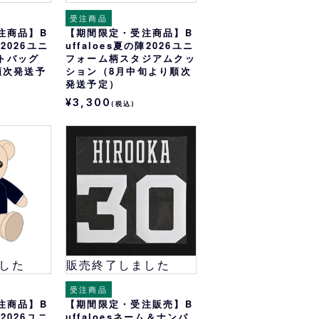
受注商品
注商品】B
【期間限定・受注商品】B
陣2026ユニ
uffaloes夏の陣2026ユニ
トバッグ
フォーム柄スタジアムクッ
順次発送予
ション（8月中旬より順次
発送予定）
¥3,300
(税込)
した
販売終了しました
受注商品
注商品】B
【期間限定・受注販売】B
陣2026ユニ
uffaloesネーム＆ナンバ