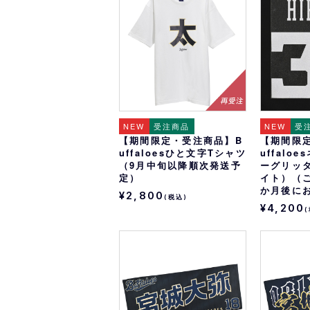
オリ達に
未満
NEW
受注商品
NEW
受
【期間限定・受注商品】B
【期間限
uffaloesひと文字Tシャツ
uffalo
（9月中旬以降順次発送予
ーグリッ
定）
イト）（
か月後に
¥2,800
(税込)
¥4,200