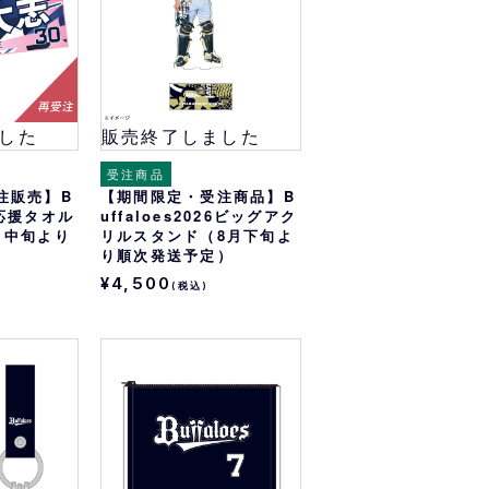
した
販売終了しました
受注商品
注販売】B
【期間限定・受注商品】B
26応援タオル
uffaloes2026ビッグアク
月中旬より
リルスタンド（8月下旬よ
り順次発送予定）
¥4,500
(税込)