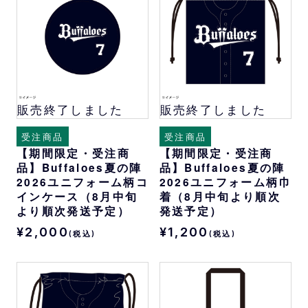
販売終了しました
販売終了しました
受注商品
受注商品
【期間限定・受注商
【期間限定・受注商
品】Buffaloes夏の陣
品】Buffaloes夏の陣
2026ユニフォーム柄コ
2026ユニフォーム柄巾
インケース（8月中旬
着（8月中旬より順次
より順次発送予定）
発送予定）
¥2,000
¥1,200
(税込)
(税込)