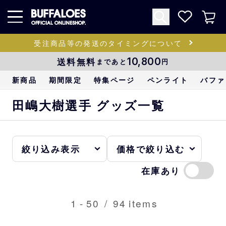
受注商品等の発送のタイミングについて
送料無料
10,800
まであと
円
新商品
期間限定
特集ページ
ペンライト
バファ
田嶋大樹選手 グッズ一覧
在庫あり
1
-
50
/
94
items