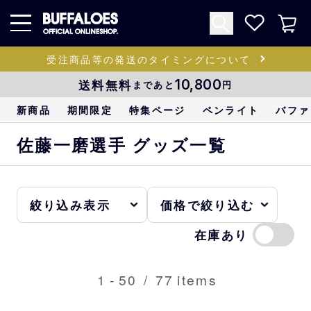
受注商品等の発送のタイミングについて
送料無料
10,800
まであと
円
新商品
期間限定
特集ページ
ペンライト
バファ
佐藤一磨選手 グッズ一覧
在庫あり
1
-
50
/
77
items