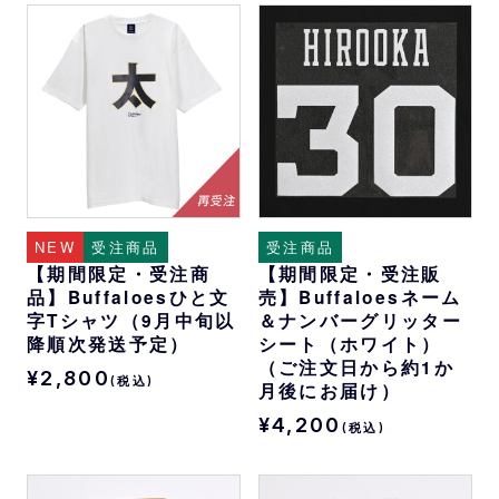
NEW
受注商品
受注商品
【期間限定・受注商
【期間限定・受注販
品】Buffaloesひと文
売】Buffaloesネーム
字Tシャツ（9月中旬以
＆ナンバーグリッター
降順次発送予定）
シート（ホワイト）
（ご注文日から約1か
¥2,800
(税込)
月後にお届け）
¥4,200
(税込)