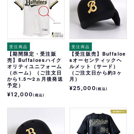
受注商品
受注商品
【期間限定・受注販
【受注販売】Buffaloe
売】Buffaloesハイク
sオーセンティックヘ
オリティユニフォーム
ルメット（サード）
（ホーム）（ご注文日
（ご注文日から約3ヶ
から1.5〜2ヵ月後発送
月）
予定）
¥25,000
(税込)
¥12,000
(税込)