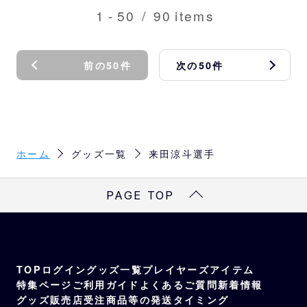
1
-
50
/
90
items
前の50件
次の50件
ホーム
グッズ一覧
来田涼斗選手
PAGE TOP
TOP
ログイン
グッズ一覧
プレイヤーズアイテム
特集ページ
ご利用ガイド
よくあるご質問
新着情報
グッズ販売店
受注商品等の発送タイミング