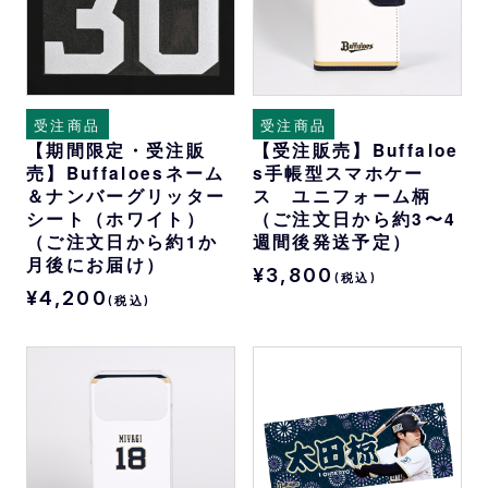
受注商品
受注商品
【期間限定・受注販
【受注販売】Buffaloe
売】Buffaloesネーム
s手帳型スマホケー
＆ナンバーグリッター
ス ユニフォーム柄
シート（ホワイト）
（ご注文日から約3〜4
（ご注文日から約1か
週間後発送予定）
月後にお届け）
¥3,800
(税込)
¥4,200
(税込)