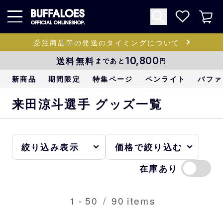
受注商品等の発送のタイミングについて
送料無料
10,800
まであと
円
新商品
期間限定
特集ページ
ペンライト
バファ
来田涼斗選手 グッズ一覧
在庫あり
1
-
50
/
90
items