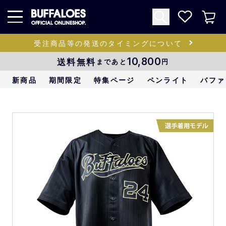
受注商品等の発送のタイミングについて
送料無料
10,800
まであと
円
新商品
期間限定
特集ページ
ペンライト
バファ