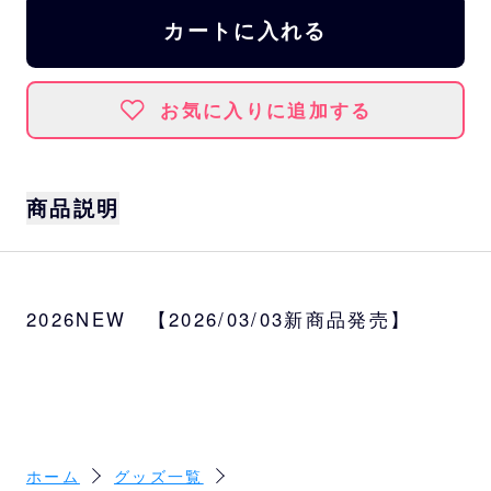
カートに入れる
お気に入りに追加する
商品説明
憧れの選手と同じ一着を、あなたの手に。
選手が実際に着用するユニフォームと同じ素
2026NEW 【2026/03/03新商品発売】
材・工場・仕様・工程で一着ずつお作りしま
す。
選手着用モデルは、実際に選手が着用するユ
ニフォームと細部まで全く同じ仕様の一着で
す。憧れの選手と同じものを着て、共にシー
ズンを戦いましょう。特別仕様の一着はオリ
ホーム
グッズ一覧