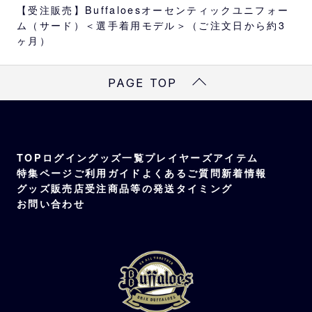
ジナル化粧箱に入れてお届けします。
【受注販売】Buffaloesオーセンティックユニフォー
ム（サード）＜選手着用モデル＞（ご注文日から約3
※ご注文頂けるのは支配下契約の選手のみとな
ヶ月）
ります。
※各選手個別のサイズ、仕様の問い合わせには
PAGE TOP
お答えできません。
※スポンサーワッペン”有”を選択の場合、202
6年シーズン掲出のワッペンとなります。片袖
のみの選択はできません。
TOP
ログイン
グッズ一覧
プレイヤーズアイテム
サイズ
特集ページ
ご利用ガイド
よくあるご質問
新着情報
グッズ販売店
受注商品等の発送タイミング
選手着用サイズ
お問い合わせ
受注対象
支配下選手
素材
ポリエステル100％