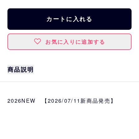
カートに入れる
お気に入りに追加する
商品説明
「Buffaloes選手ぬいぐるみキーチェーン（ホ
ーム）」にぴったりのキャップ。
2026NEW 【2026/07/11新商品発売】
推し選手のぬいぐるみにかぶらせて、ぬい活
をさらに楽しもう♪
サイズ
頭回り：約24.5cm