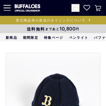
受注商品等の発送のタイミングについて
送料無料
10,800
まであと
円
新商品
期間限定
特集ページ
ペンライト
バファ