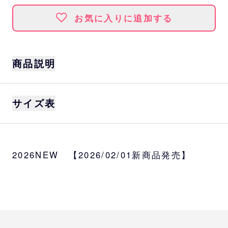
お気に入りに追加する
商品説明
サイズ
サイズ表
S、M、L、XL、2XL
カラー
ホワイト
身丈
身巾
肩巾
袖丈
2026NEW 【2026/02/01新商品発売】
素材
S
66
49
44
59
綿100％
M
70
52
47
61
L
74
55
50
62