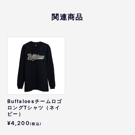
XL
78
58
53
63
関連商品
2XL
82
61
56
63
※
サイズは目安になります
Buffaloesチームロゴ
ロングTシャツ（ネイ
ビー）
¥4,200
(税込)