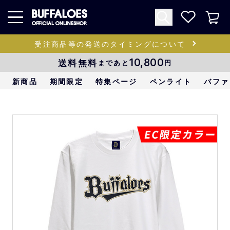
受注商品等の発送のタイミングについて
送料無料
10,800
まであと
円
新商品
期間限定
特集ページ
ペンライト
バファ