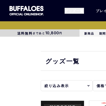
グッズ一覧
プレ
10,800
送料無料
まであと
円
新商品
期間
すべてのグッズ
オーセン
タオル各種
アパレル
グッズ一覧
BsG
コラボグ
受注商品
EC限定
1000円以上3000円