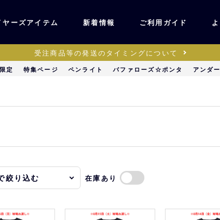
イヤーズアイテム
新着情報
ご利用ガイド
よ
受注商品等の発送のタイミングについて
ユニフォーム・ワッ
限定
特集ページ
ペンライト
バファローズ☆ポンタ
アンダ
ティック
ペン
キッズ・ベビー
ステーショナリー・
ッズ
雑貨
在庫あり
販売
キーホルダー