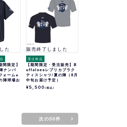
オリっこにおすすめ
SPECIAL PRICE
した
販売終了しました
品
受注商品
期間限定】
【期間限定・受注販売】B
夏の陣ナンバ
uffaloesレプリカプラク
フォーム※
ティスシャツ/夏の陣（8月
夏の陣球場お
中旬お届け予定）
¥5,500
(税込)
次の50件