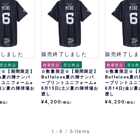
おすすめ
オリ姫におすすめ
了しました
販売終了しました
販売終了しま
受注商品
数量限定
受注商品
数量限定
受注商
定☆【期間限定】
☆数量限定☆【期間限定】
☆数量限定☆【
oes夏の陣ナンバ
Buffaloes夏の陣ナンバ
Buffaloes
トユニフォーム※
ープリントユニフォーム※
ープリントユニ
(日)/夏の陣球場お
8月15日(土)/夏の陣球場お
8月14日(金)/
渡し
渡し
¥4,200
¥4,200
(税込)
(税込)
(税込)
1
-
5
/
5
items