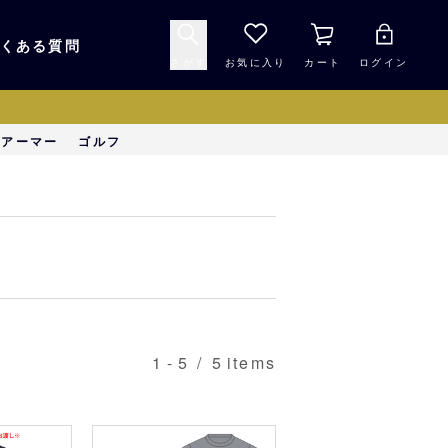
くある質問
さがす
お気に入り
カート
ログイン
キャップ・ヘルメッ
ーアーマー
ゴルフ
応援グッズ
ト
マスコット・バファ
バッグ
ローズ☆ポンタ
キッチン・食品
スマホ用品
1
-
5
/
5
items
シークレット
1000円未満