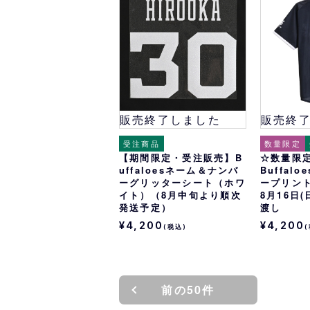
オリ達に
未満
販売終了しました
販売終
受注商品
数量限定
【期間限定・受注販売】B
☆数量限
uffaloesネーム＆ナンバ
Buffal
ーグリッターシート（ホワ
ープリン
イト）（8月中旬より順次
8月16日
発送予定）
渡し
¥4,200
¥4,200
(税込)
前の50件