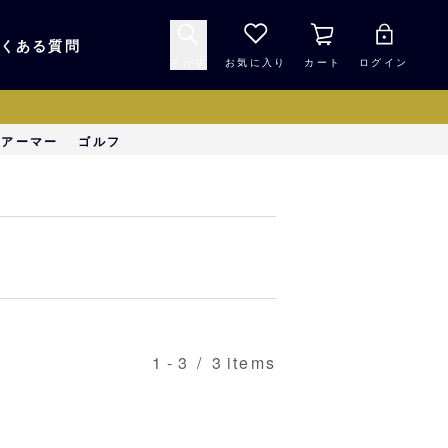
くある質問
さがす
お気に入り
カート
ログイン
キャップ・ヘルメッ
ーアーマー
ゴルフ
応援グッズ
ト
マスコット・バファ
バッグ
ローズ☆ポンタ
キッチン・食品
スマホ用品
1
-
3
/
3
items
シークレット
1000円未満