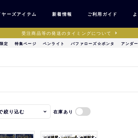
イヤーズアイテム
新着情報
ご利用ガイド
よ
受注商品等の発送のタイミングについて
ユニフォーム・ワッ
限定
特集ページ
ペンライト
バファローズ☆ポンタ
アンダ
ティック
ペン
キッズ・ベビー
ステーショナリー・
ッズ
雑貨
在庫あり
販売
キーホルダー