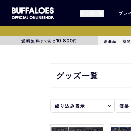
グッズ一覧
プレ
10,800
送料無料
まであと
円
新商品
期間
すべてのグッズ
オーセン
タオル各種
アパレル
グッズ一覧
BsG
コラボグ
受注商品
EC限定
1000円以上3000円