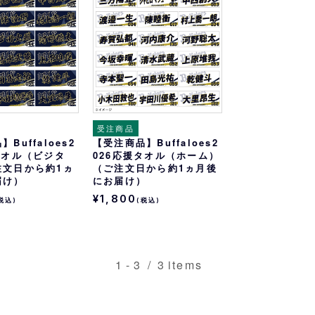
おすすめ
オリ姫におすすめ
受注商品
Buffaloes2
【受注商品】Buffaloes2
タオル（ビジタ
026応援タオル（ホーム）
注文日から約1ヵ
（ご注文日から約1ヵ月後
届け）
にお届け）
¥1,800
税込)
(税込)
1
-
3
/
3
items