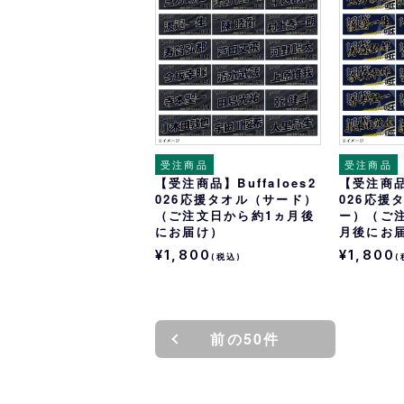
オリ達に
未満
受注商品
受注商品
【受注商品】Buffaloes2
【受注商品】
026応援タオル（サード）
026応援
（ご注文日から約1ヵ月後
ー）（ご
にお届け）
月後にお
¥1,800
¥1,800
(税込)
(
前の50件