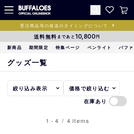
受注商品等の発送のタイミングについて
送料無料
10,800
まであと
円
新商品
期間限定
特集ページ
ペンライト
バファ
グッズ一覧
在庫あり
1
-
4
/
4
items