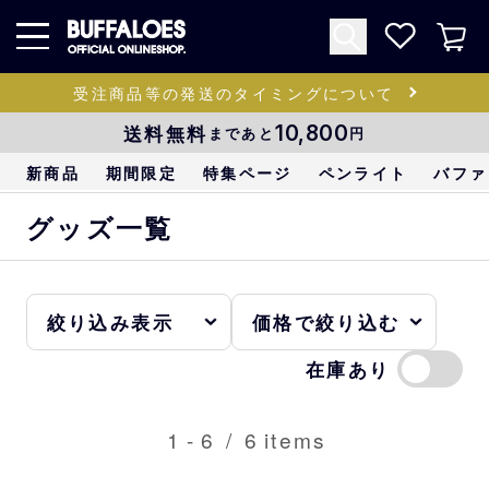
受注商品等の発送のタイミングについて
送料無料
10,800
まであと
円
新商品
期間限定
特集ページ
ペンライト
バファ
グッズ一覧
在庫あり
1
-
6
/
6
items