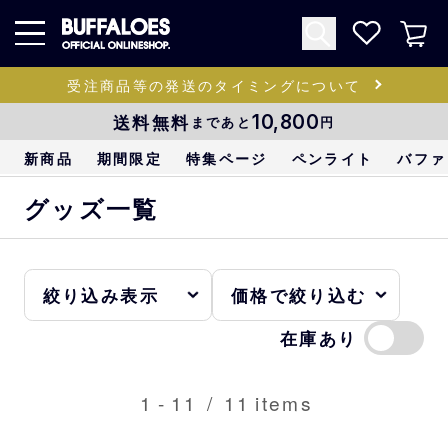
受注商品等の発送のタイミングについて
送料無料
10,800
まであと
円
新商品
期間限定
特集ページ
ペンライト
バファ
グッズ一覧
在庫あり
1
-
11
/
11
items