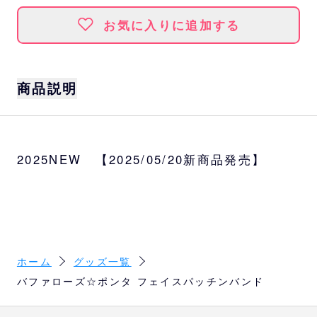
お気に入りに追加する
商品説明
バファローズ☆ポンタがくるんと巻き付く♪フ
ェイスパッチンバンドが登場！
2025NEW 【2025/05/20新商品発売】
サイズ
＜伸ばしたサイズ＞高さ約7cm、幅（バンド
部分）約3.5cm、幅（頭部）約6cm 全長約2
4.5cm
＜丸めたサイズ＞高さ約11.5cm、幅（バンド
部分）約3.5cm、幅（頭部）約6cm 奥行約
ホーム
グッズ一覧
5.5cm
バファローズ☆ポンタ フェイスパッチンバンド