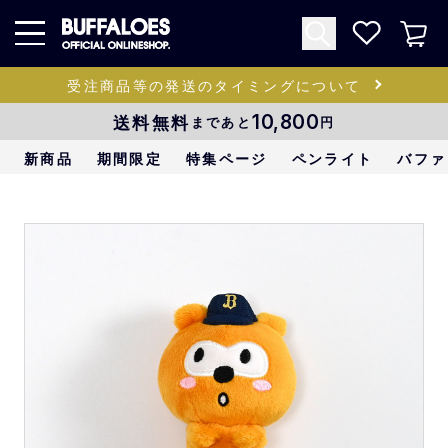
受注商品等の発送のタイミングについて
送料無料
10,800
まであと
円
新商品
期間限定
特集ページ
ペンライト
バファ