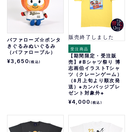
販売終了しました
バファローズ☆ポンタ
きぐるみぬいぐるみ
受注商品
（バファローブル）
【期間限定・受注販
¥3,650
売】#Bシャツ祭り 博
(税込)
志画伯イラストTシャ
ツ（クレーンゲーム）
（8月上旬より順次発
送）※カンバッジプレ
ゼント対象外※
¥4,000
(税込)