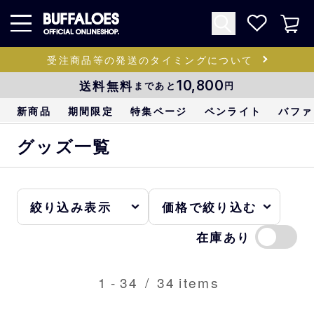
受注商品等の発送のタイミングについて
送料無料
10,800
まであと
円
新商品
期間限定
特集ページ
ペンライト
バファ
グッズ一覧
在庫あり
1
-
34
/
34
items