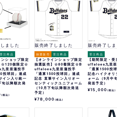
おすすめ
オリ姫におすすめ
了しました
販売終了しました
販売終了しま
受注商品
抽選販売
受注商品
受注商品
インショップ限定
【オンラインショップ限定
【期間限定・受
☆120個限定☆
抽選販売】☆80着限定☆B
uffaloes九
oes九里亜蓮投手
uffaloes九里亜蓮投手
「通算1500投
00投球回」達成
「通算1500投球回」達成
記念ハイクオリ
筆サイン入り統一
記念 直筆サイン入りオー
ォーム（9月中
下旬以降順次発
センティックユニフォーム
発送予定）
（10月下旬以降順次発送
¥15,000
(税込)
予定）
0
(税込)
¥78,000
(税込)