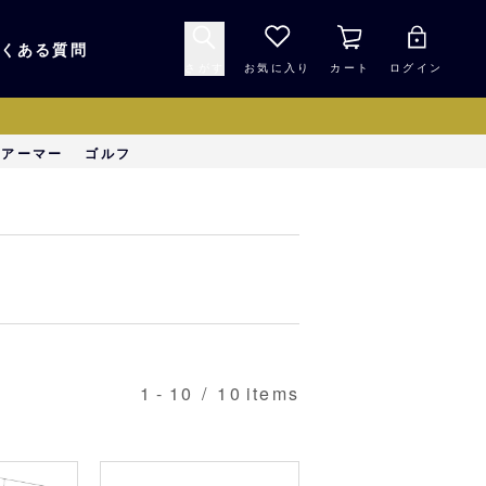
くある質問
さがす
お気に入り
カート
ログイン
キャップ・ヘルメッ
ーアーマー
ゴルフ
応援グッズ
ト
マスコット・バファ
バッグ
ローズ☆ポンタ
キッチン・食品
スマホ用品
1
-
10
/
10
items
シークレット
1000円未満