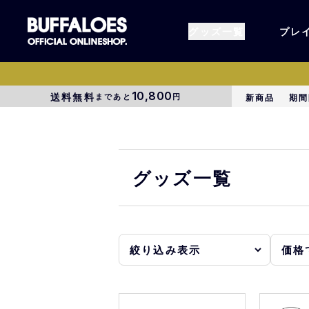
グッズ一覧
プレ
10,800
送料無料
まであと
円
新商品
期間
すべてのグッズ
オーセン
タオル各種
アパレル
グッズ一覧
BsG
コラボグ
受注商品
EC限定
1000円以上3000円