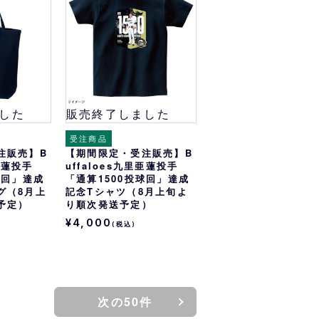
した
販売終了しました
受注商品
注販売】B
【期間限定・受注販売】B
里亜蓮投手
uffaloes九里亜蓮投手
球回」達成
「通算1500投球回」達成
グ（8月上
記念Tシャツ（8月上旬よ
予定）
り順次発送予定）
¥4,000
(税込)
次の50件