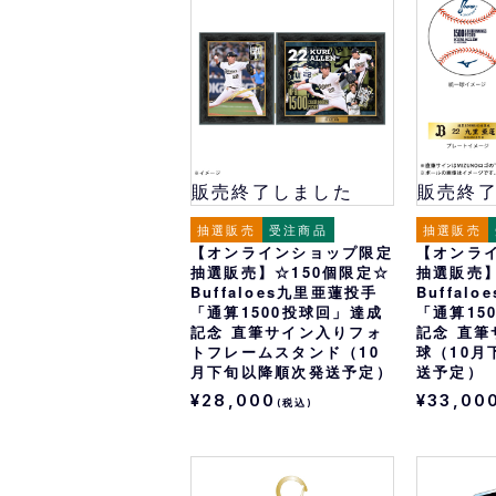
オリ達に
未満
販売終了しました
販売終
抽選販売
受注商品
抽選販売
【オンラインショップ限定
【オンラ
抽選販売】☆150個限定☆
抽選販売】
Buffaloes九里亜蓮投手
Buffal
「通算1500投球回」達成
「通算15
記念 直筆サイン入りフォ
記念 直
トフレームスタンド（10
球（10月
月下旬以降順次発送予定）
送予定）
¥28,000
¥33,00
(税込)