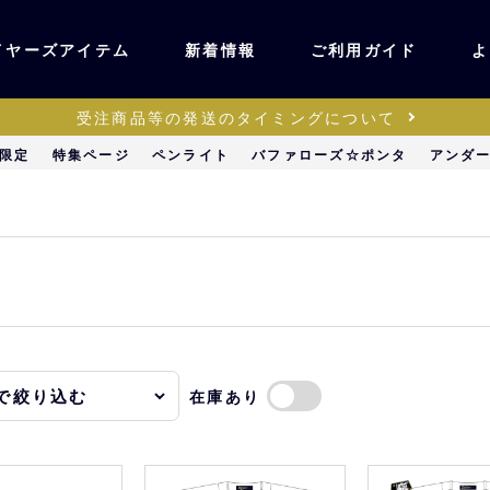
イヤーズアイテム
新着情報
ご利用ガイド
よ
受注商品等の発送のタイミングについて
ユニフォーム・ワッ
限定
特集ページ
ペンライト
バファローズ☆ポンタ
アンダ
ティック
ペン
キッズ・ベビー
ステーショナリー・
ッズ
雑貨
在庫あり
販売
キーホルダー