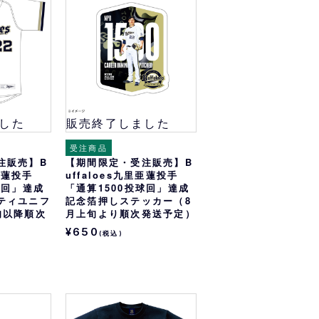
オリっこにおすすめ
SPECIAL PRICE
した
販売終了しました
受注商品
注販売】B
【期間限定・受注販売】B
里亜蓮投手
uffaloes九里亜蓮投手
球回」達成
「通算1500投球回」達成
ティユニフ
記念箔押しステッカー（8
旬以降順次
月上旬より順次発送予定）
¥650
(税込)