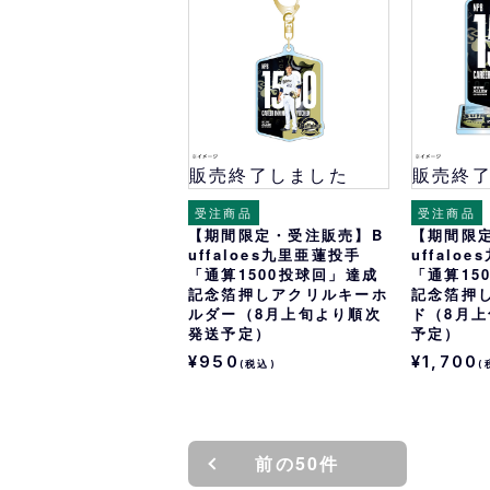
販売終了しました
販売終
受注商品
受注商品
【期間限定・受注販売】B
【期間限
uffaloes九里亜蓮投手
uffalo
「通算1500投球回」達成
「通算15
記念箔押しアクリルキーホ
記念箔押
ルダー（8月上旬より順次
ド（8月
発送予定）
予定）
¥950
¥1,700
(税込)
(
前の50件