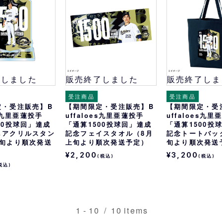
了しました
販売終了しました
販売終了しま
受注商品
受注商品
定・受注販売】B
【期間限定・受注販売】B
【期間限定・受
es九里亜蓮投手
uffaloes九里亜蓮投手
uffaloes九
00投球回」達成
「通算1500投球回」達成
「通算1500投
しアクリルスタン
記念フェイスタオル（8月
記念トートバッ
上旬より順次発送
上旬より順次発送予定）
旬より順次発送
¥2,200
¥3,200
(税込)
(税込)
税込)
1
-
10
/
10
items