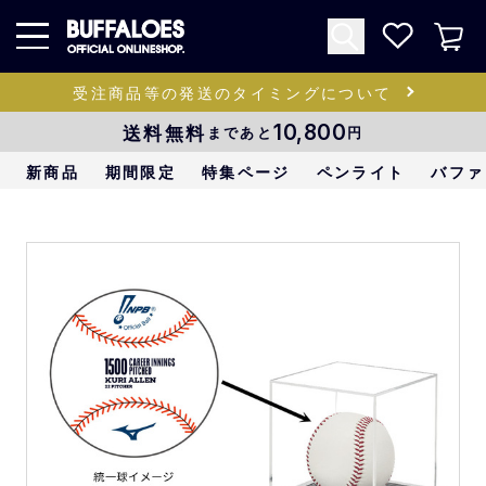
受注商品等の発送のタイミングについて
送料無料
10,800
まであと
円
新商品
期間限定
特集ページ
ペンライト
バファ