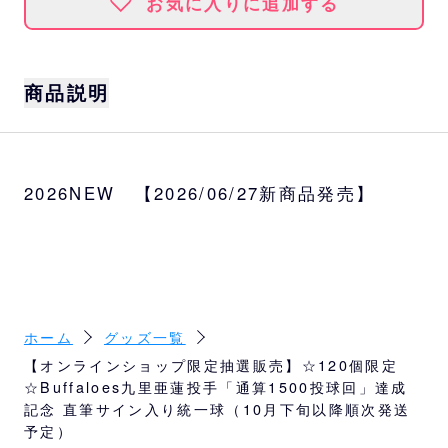
お気に入りに追加する
商品説明
記念ロゴがプリントされた統一球に直筆サイ
ンが入ります。記念プレート付きのボールケ
2026NEW 【2026/06/27新商品発売】
ースに入れてお届けします。
サイズ
ボールケース：約縦11.8×横11.8cm×高さ12.
6cm
ホーム
グッズ一覧
【オンラインショップ限定抽選販売】☆120個限定
☆Buffaloes九里亜蓮投手「通算1500投球回」達成
記念 直筆サイン入り統一球（10月下旬以降順次発送
予定）