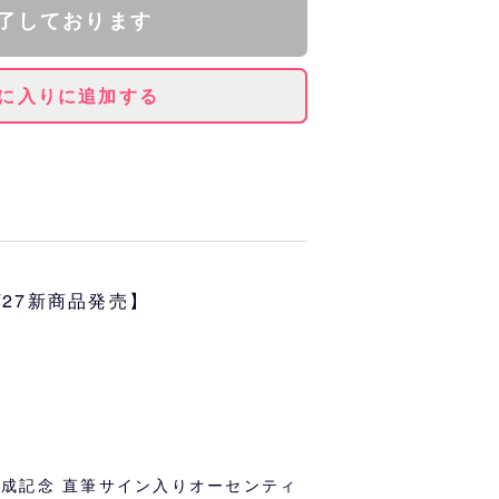
了しております
に入りに追加する
付けた本人仕様、着用サイズのオ
ームに直筆サインを入れてお届け
6/27新商品発売】
」達成記念 直筆サイン入りオーセンティ