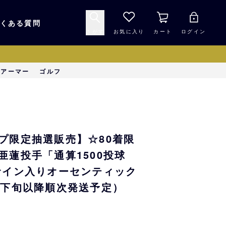
くある質問
さがす
お気に入り
カート
ログイン
キャップ・ヘルメッ
ーアーマー
ゴルフ
応援グッズ
ト
マスコット・バファ
バッグ
ローズ☆ポンタ
プ限定抽選販売】☆80着限
キッチン・食品
スマホ用品
九里亜蓮投手「通算1500投球
サイン入りオーセンティック
月下旬以降順次発送予定）
シークレット
1000円未満