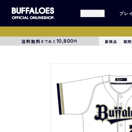
グッズ一覧
プレ
10,800
送料無料
まであと
円
新商品
期間
すべてのグッズ
オーセン
タオル各種
アパレル
BsG
コラボグ
受注商品
EC限定
1000円以上3000円