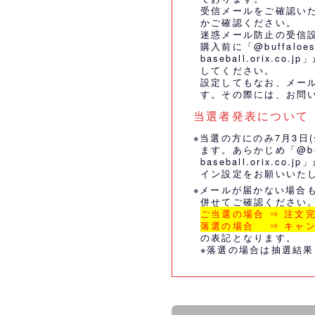
受信メールをご確認い
かご確認ください。
迷惑メール防止の受信
購入前に「@buffaloes
baseball.orix.
してください。
設定してもなお、メー
す。その際には、
お問
当選者発表について
※当選の方にのみ7月3日
ます。あらかじめ「@buff
baseball.orix.
イン設定をお願いいた
※メールが届かない場合
併せてご確認ください
ご当選の場合 ⇒ 注文
落選の場合 ⇒ キャ
の表記となります。
※落選の場合は抽選結