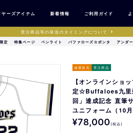
イヤーズアイテム
新着情報
ご利用ガイド
よ
受注商品等の発送のタイミングについて
ユニフォーム・ワッ
限定
特集ページ
ペンライト
バファローズ☆ポンタ
アンダ
ティック
ペン
キッズ・ベビー
抽選販売
受注商品
【オンラインショッ
ステーショナリー・
ッズ
定☆Buffaloes
雑貨
回」達成記念 直筆
ユニフォーム（10
販売
キーホルダー
¥78,000
(税込)