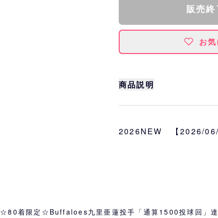
販売終
お気
商品説明
記念ロゴワッペンを縫い
ーセンティックユニフォ
します。
2026NEW 【2026/0
素材
ポリエステル100%
80着限定☆Buffaloes九里亜蓮投手「通算1500投球回