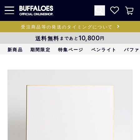
受注商品等の発送のタイミングについて
送料無料
10,800
まであと
円
新商品
期間限定
特集ページ
ペンライト
バファ