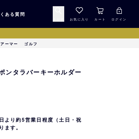
くある質問
さがす
お気に入り
カート
ログイン
キャップ・ヘルメッ
ーアーマー
ゴルフ
応援グッズ
ト
マスコット・バファ
バッグ
ポンタラバーキーホルダー
ローズ☆ポンタ
キッチン・食品
スマホ用品
シークレット
1000円未満
日より約5営業日程度（土日・祝
ります。