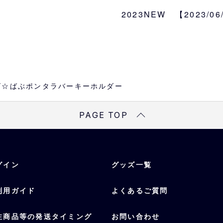
カバンなどにつけて、雨
♪
2023NEW 【2023/0
サイズ
約W6×H7.5cm内
素材
ソフトPVC
ズ☆ばぶポンタラバーキーホルダー
PAGE TOP
グイン
グッズ一覧
利用ガイド
よくあるご質問
注商品等の発送タイミング
お問い合わせ