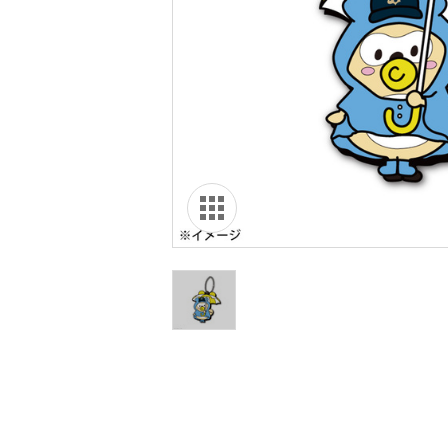
オリ達に
未満