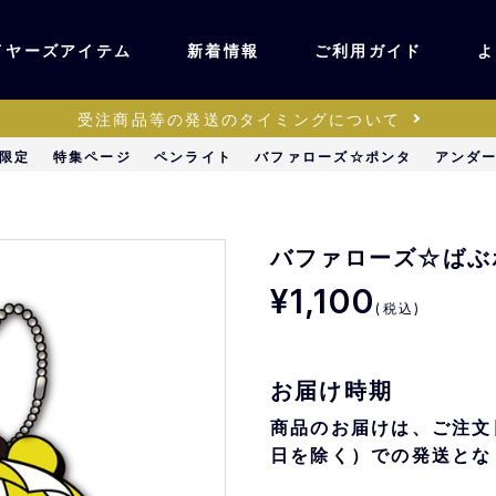
イヤーズアイテム
新着情報
ご利用ガイド
よ
受注商品等の発送のタイミングについて
ユニフォーム・ワッ
限定
特集ページ
ペンライト
バファローズ☆ポンタ
アンダ
ティック
ペン
キッズ・ベビー
バファローズ☆ばぶ
¥1,100
(税込)
ステーショナリー・
ッズ
雑貨
お届け時期
販売
キーホルダー
商品のお届けは、ご注文
日を除く）での発送とな