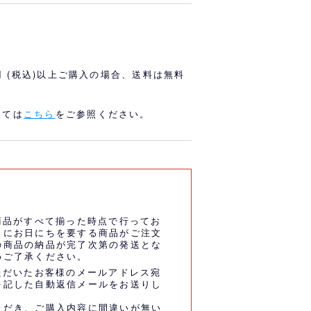
オリっこにおすすめ
SPECIAL PRICE
0円 (税込)以上ご購入の場合、送料は無料
しては
こちら
をご参照ください。
商品がすべて揃った時点で行ってお
うにお日にちを要する商品がご注文
の商品の納品が完了次第の発送とな
めご了承ください。
ただいたお客様のメールアドレス宛
を記した自動返信メールをお送りし
ただき、ご購入内容に間違いが無い