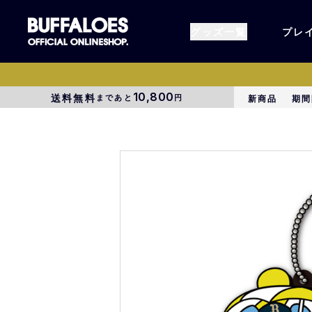
グッズ一覧
プレ
10,800
送料無料
まであと
円
新商品
期間
すべてのグッズ
オーセン
タオル各種
アパレル
BsG
コラボグ
受注商品
EC限定
1000円以上3000円