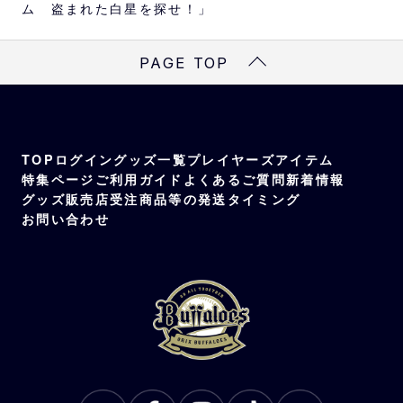
ム 盗まれた白星を探せ！」
サイズ
謎解きキット:A5サイズ
PAGE TOP
内容
・盗まれた白星を探せ！ゲームキット
・謎解きシール
・オリジナルクリアファイル（A4サイズ）
TOP
ログイン
グッズ一覧
プレイヤーズアイテム
プレイ可能期間
特集ページ
ご利用ガイド
よくあるご質問
新着情報
お手元に届き次第～プレイ終了日時未定
グッズ販売店
受注商品等の発送タイミング
お問い合わせ