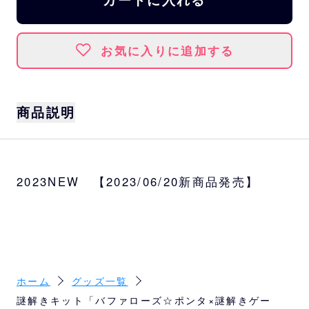
お気に入りに追加する
商品説明
「バファローズ☆ポンタ×謎解きゲーム 盗ま
れた白星を探せ！」は、バファローズ☆ポン
2023NEW 【2023/06/20新商品発売】
タの名前に入っている白星（☆）が謎の怪盗
に盗まれてしまい、謎を解くことで一緒に取
り返すストーリーです。
キットを開封し、インターネットにアクセス
可能な端末と筆記用具を用意すればプレイ可
能で、いつでも自宅などのお好きな場所で遊
ホーム
グッズ一覧
ぶことができます♪
謎解きキット「バファローズ☆ポンタ×謎解きゲー