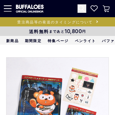
受注商品等の発送のタイミングについて
送料無料
10,800
まであと
円
新商品
期間限定
特集ページ
ペンライト
バファ