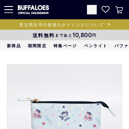
受注商品等の発送のタイミングについて
送料無料
10,800
まであと
円
新商品
期間限定
特集ページ
ペンライト
バファ