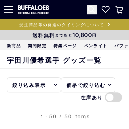
受注商品等の発送のタイミングについて
送料無料
10,800
まであと
円
新商品
期間限定
特集ページ
ペンライト
バファ
宇田川優希選手 グッズ一覧
在庫あり
1
-
50
/
50
items