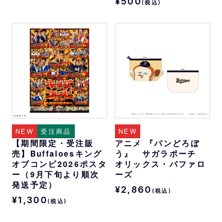
¥500
(税込)
NEW
受注商品
NEW
【期間限定・受注販
アニメ 『パンどろぼ
売】Buffaloesキング
う』 サガラポーチ
オブコンビ2026ポスタ
オリックス・バファロ
ー（9月下旬より順次
ーズ
発送予定）
¥2,860
(税込)
¥1,300
(税込)