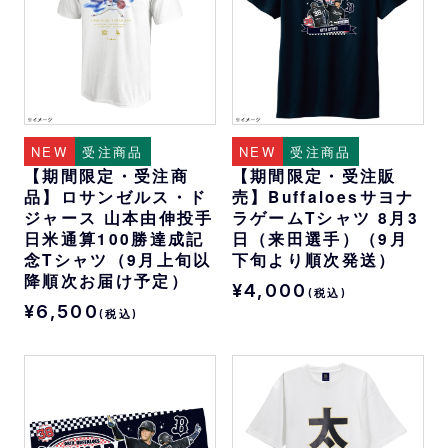
NEW
受注商品
NEW
受注商品
【期間限定・受注商
【期間限定・受注販
品】ロサンゼルス・ド
売】Buffaloesサヨナ
ジャース 山本由伸投手
ラゲームTシャツ 8月3
日米通算100勝達成記
日（来田選手）（9月
念Tシャツ（9月上旬以
下旬より順次発送）
降順次お届け予定）
¥4,000
(税込)
¥6,500
(税込)