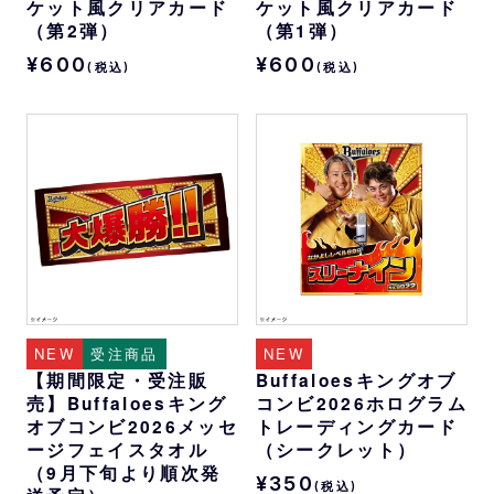
ケット風クリアカード
ケット風クリアカード
（第2弾）
（第1弾）
¥600
¥600
(税込)
(税込)
NEW
受注商品
NEW
【期間限定・受注販
Buffaloesキングオブ
売】Buffaloesキング
コンビ2026ホログラム
オブコンビ2026メッセ
トレーディングカード
ージフェイスタオル
（シークレット）
（9月下旬より順次発
¥350
(税込)