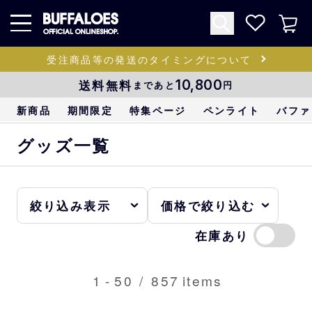
受注商品等の発送のタイミングについて
送料無料
10,800
まであと
円
新商品
期間限定
特集ページ
ペンライト
バファ
グッズ一覧
在庫あり
1
-
50
/
857
items