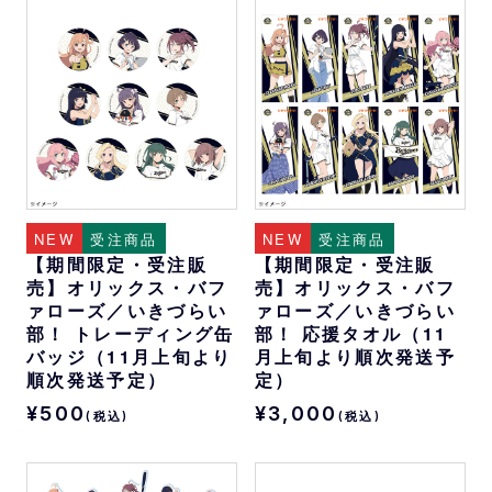
NEW
受注商品
NEW
受注商品
【期間限定・受注販
【期間限定・受注販
売】オリックス・バフ
売】オリックス・バフ
ァローズ／いきづらい
ァローズ／いきづらい
部！ トレーディング缶
部！ 応援タオル（11
バッジ（11月上旬より
月上旬より順次発送予
順次発送予定）
定）
¥500
¥3,000
(税込)
(税込)