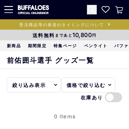
受注商品等の発送のタイミングについて
送料無料
10,800
まであと
円
新商品
期間限定
特集ページ
ペンライト
バファ
前佑囲斗選手 グッズ一覧
在庫あり
0
items