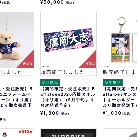
0
¥58,000
(税込)
(税込)
了しました
販売終了しました
販売終了しま
受注商品
受注商品
定・受注販売】B
【期間限定・受注販売】B
【期間限定・受
esユニフォームベ
uffaloes2026応援タオル
uffaloesマ
ェーン（オリ姫）
（オリ姫）（9月中旬より
トキーホルダー
旬より順次発送予
順次発送予定）
より順次発送予
¥1,800
¥1,000
(税込)
(税込)
(税込)