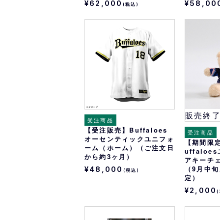
¥62,000
¥58,00
(税込)
販売終
受注商品
【受注販売】Buffaloes
受注商品
オーセンティックユニフォ
【期間限
ーム（ホーム）（ご注文日
uffalo
から約3ヶ月）
アキーチ
（9月中
¥48,000
(税込)
定）
¥2,000