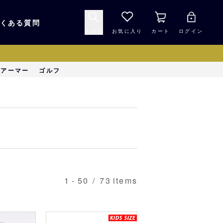
くある質問
さがす
お気に入り
カート
ログイン
キャップ・ヘルメッ
ーアーマー
ゴルフ
応援グッズ
ト
マスコット・バファ
バッグ
ローズ☆ポンタ
キッチン・食品
スマホ用品
1
-
50
/
73
items
シークレット
1000円未満