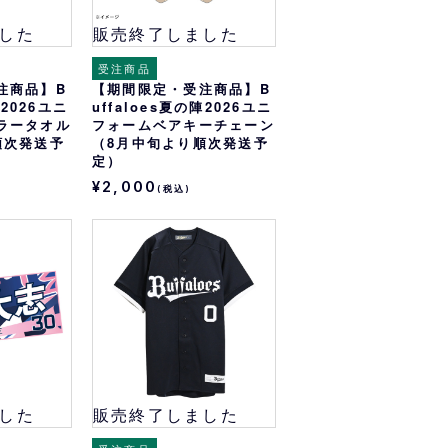
した
販売終了しました
受注商品
注商品】B
【期間限定・受注商品】B
陣2026ユニ
uffaloes夏の陣2026ユニ
ラータオル
フォームベアキーチェーン
順次発送予
（8月中旬より順次発送予
定）
¥2,000
(税込)
した
販売終了しました