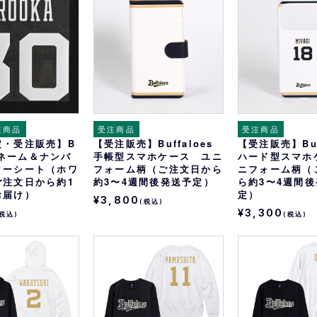
おすすめ
オリ姫におすすめ
注商品
受注商品
受注商品
定・受注販売】B
【受注販売】Buffaloes
【受注販売】Buf
esネーム＆ナンバ
手帳型スマホケース ユニ
ハード型スマホ
ターシート（ホワ
フォーム柄（ご注文日から
ニフォーム柄（
ご注文日から約1
約3〜4週間後発送予定）
ら約3〜4週間
お届け）
定）
¥3,800
(税込)
¥3,300
(税込)
(税込)