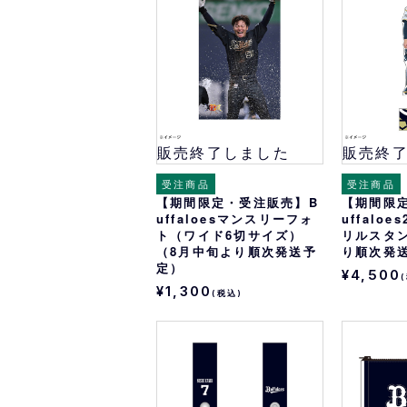
販売終了しました
販売終
受注商品
受注商品
【期間限定・受注販売】B
【期間限
uffaloesマンスリーフォ
uffalo
ト（ワイド6切サイズ）
リルスタ
（8月中旬より順次発送予
り順次発
定）
¥4,500
¥1,300
(税込)