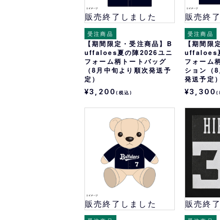
販売終了しました
販売終
受注商品
受注商品
【期間限定・受注商品】B
【期間限
uffaloes夏の陣2026ユニ
uffalo
フォーム柄トートバッグ
フォーム
（8月中旬より順次発送予
ション（
定）
発送予定
¥3,200
¥3,300
(税込)
販売終了しました
販売終