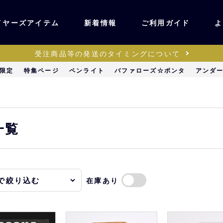
イヤーズアイテム
新着情報
ご利用ガイド
よ
受注商品等の発送のタイミングについて
ユニフォーム・ワッ
限定
特集ページ
ペンライト
バファローズ☆ポンタ
アンダ
ティック
ペン
キッズ・ベビー
一覧
ステーショナリー・
ッズ
雑貨
在庫あり
販売
キーホルダー