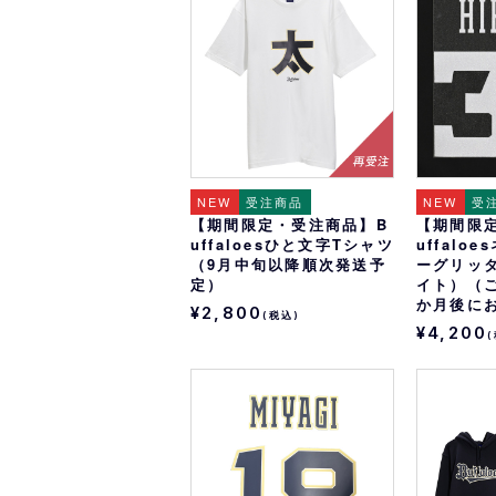
オリ達に
未満
NEW
受注商品
NEW
受
【期間限定・受注商品】B
【期間限
uffaloesひと文字Tシャツ
uffalo
（9月中旬以降順次発送予
ーグリッ
定）
イト）（
か月後に
¥2,800
(税込)
¥4,200