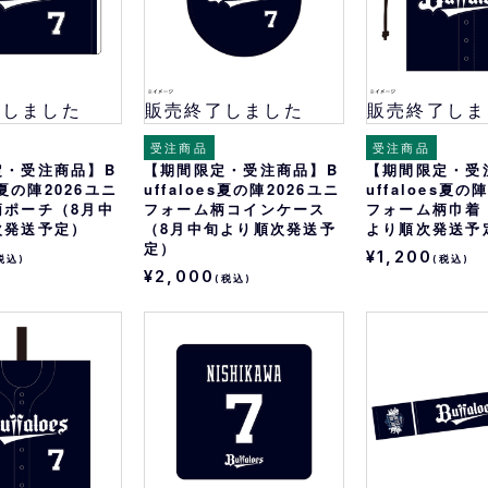
了しました
販売終了しました
販売終了しま
受注商品
受注商品
定・受注商品】B
【期間限定・受注商品】B
【期間限定・受
es夏の陣2026ユニ
uffaloes夏の陣2026ユニ
uffaloes夏の
柄ポーチ（8月中
フォーム柄コインケース
フォーム柄巾着
次発送予定）
（8月中旬より順次発送予
より順次発送予
定）
¥1,200
税込)
(税込)
¥2,000
(税込)