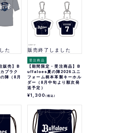
した
販売終了しました
受注商品
注販売】B
【期間限定・受注商品】B
プリカプラク
uffaloes夏の陣2026ユニ
夏の陣（8月
フォーム柄本革製キーホル
）
ダー（8月中旬より順次発
送予定）
¥1,300
(税込)