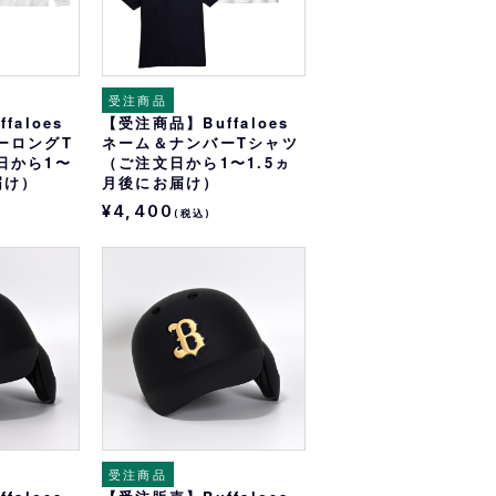
受注商品
faloes
【受注商品】Buffaloes
ーロングT
ネーム＆ナンバーTシャツ
日から1〜
（ご注文日から1〜1.5ヵ
届け）
月後にお届け）
¥4,400
(税込)
受注商品