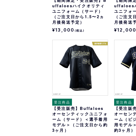
【期間限定・受注販売】B
【期間限
uffaloesハイクオリティ
uffalo
ユニフォーム（サード）
ユニフォ
（ご注文日から1.5〜2ヵ
（ご注文日
月後発送予定）
月後発送
¥13,000
¥12,00
(税込)
受注商品
受注商品
【受注販売】Buffaloes
【受注販売】
オーセンティックユニフォ
オーセン
ーム（サード）＜選手着用
ーム（ビ
モデル＞（ご注文日から約
用モデル
3ヶ月）
約3ヶ月）