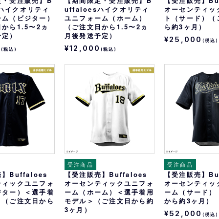
定・受注販売】B
【期間限定・受注販売】B
【受注販売】Buf
esハイクオリティ
uffaloesハイクオリティ
オーセンティッ
ーム（ビジター）
ユニフォーム（ホーム）
ト（サード）（
から1.5〜2ヵ
（ご注文日から1.5〜2ヵ
ら約3ヶ月）
予定）
月後発送予定）
¥25,000
(税込)
0
¥12,000
(税込)
(税込)
受注商品
受注商品
Buffaloes
【受注販売】Buffaloes
【受注販売】Buf
ティックユニフォ
オーセンティックユニフォ
オーセンティッ
ジター）＜選手着
ーム（ホーム）＜選手着用
ーム（サード）
＞（ご注文日から
モデル＞（ご注文日から約
から約3ヶ月）
3ヶ月）
¥52,000
(税込)