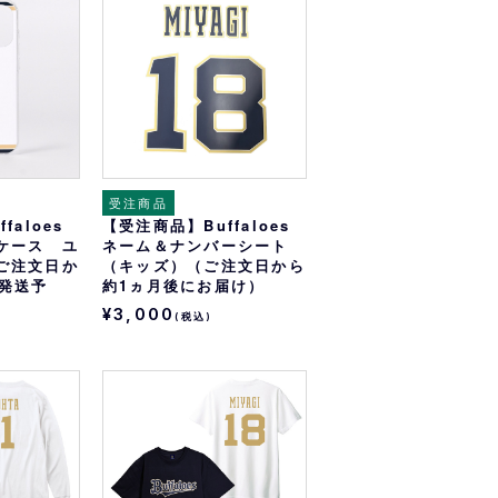
オリっこにおすすめ
SPECIAL PRICE
受注商品
faloes
【受注商品】Buffaloes
ケース ユ
ネーム＆ナンバーシート
ご注文日か
（キッズ）（ご注文日から
後発送予
約1ヵ月後にお届け）
¥3,000
(税込)