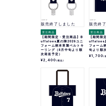
販売終了しました
販売終
受注商品
受注商品
【期間限定・受注商品】B
【期間限
uffaloes夏の陣2026ユニ
uffalo
フォーム柄本革製ベルトキ
フォーム
ーリング（8月中旬より順
旬より順
次発送予定）
¥1,700
(
¥2,400
(税込)