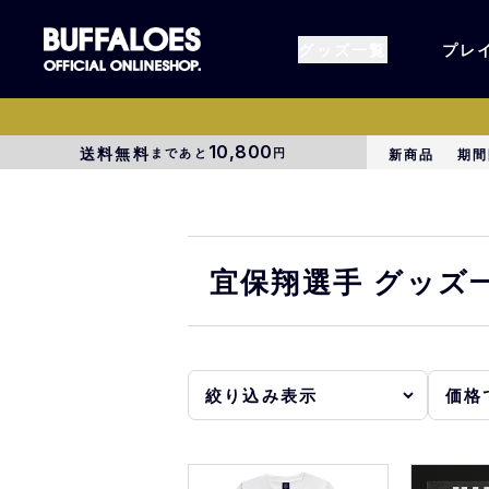
グッズ一覧
プレ
10,800
送料無料
まであと
円
新商品
期間
すべてのグッズ
オーセン
タオル各種
アパレル
宜保翔選手 グッズ
BsG
コラボグ
受注商品
EC限定
1000円以上3000円