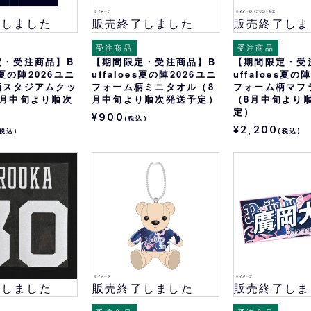
了しました
販売終了しました
販売終了しま
受注商品
受注商品
定・受注商品】B
【期間限定・受注商品】B
【期間限定・受
es夏の陣2026ユニ
uffaloes夏の陣2026ユニ
uffaloes夏の
柄スタジアムクッ
フォーム柄ミニタオル（8
フォーム柄マフ
8月中旬より順次
月中旬より順次発送予定）
（8月中旬より
）
定）
¥900
(税込)
¥2,200
(税込)
(税込)
了しました
販売終了しました
販売終了しま