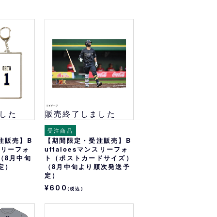
した
販売終了しました
受注商品
注販売】B
【期間限定・受注販売】B
ンスリーフォ
uffaloesマンスリーフォ
（8月中旬
ト（ポストカードサイズ）
定）
（8月中旬より順次発送予
定）
¥600
(税込)