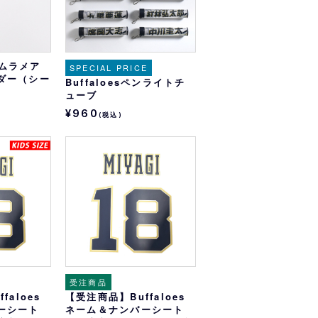
ネームラメア
SPECIAL PRICE
ダー（シー
Buffaloesペンライトチ
ューブ
¥960
(税込)
受注商品
faloes
【受注商品】Buffaloes
ーシート
ネーム＆ナンバーシート