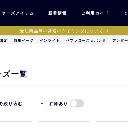
イヤーズアイテム
新着情報
ご利用ガイド
よ
受注商品等の発送のタイミングについて
ユニフォーム・ワッ
限定
特集ページ
ペンライト
バファローズ☆ポンタ
アンダ
ティック
ペン
キッズ・ベビー
ッズ一覧
ステーショナリー・
ッズ
雑貨
在庫あり
販売
キーホルダー