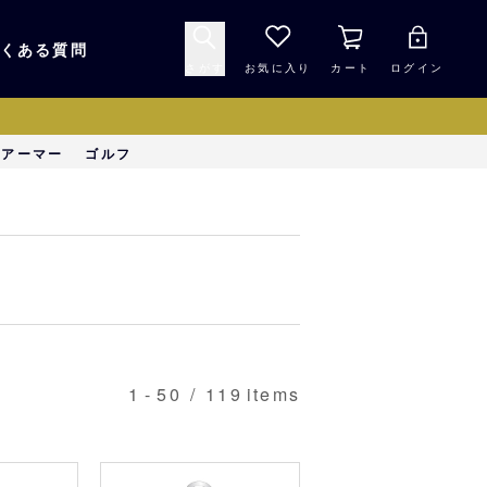
くある質問
さがす
お気に入り
カート
ログイン
キャップ・ヘルメッ
ーアーマー
ゴルフ
応援グッズ
ト
マスコット・バファ
バッグ
ローズ☆ポンタ
キッチン・食品
スマホ用品
1
-
50
/
119
items
シークレット
1000円未満