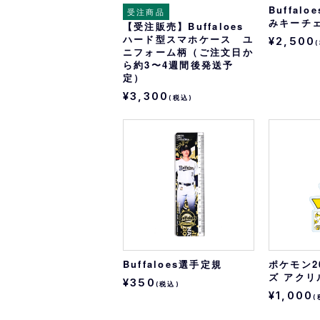
Buffal
受注商品
みキーチ
【受注販売】Buffaloes
ハード型スマホケース ユ
¥2,500
ニフォーム柄（ご注文日か
ら約3〜4週間後発送予
定）
¥3,300
(税込)
Buffaloes選手定規
ポケモン2
ズ アク
¥350
(税込)
¥1,000
(