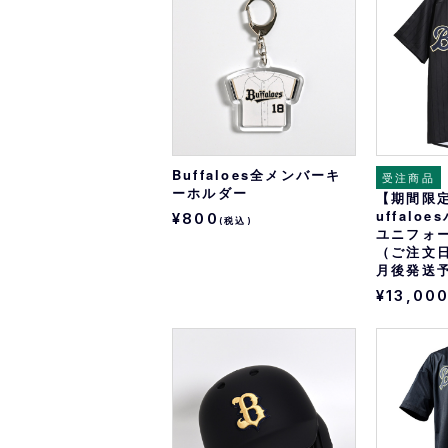
Buffaloes全メンバーキ
受注商品
ーホルダー
【期間限
uffalo
¥800
(税込)
ユニフォ
（ご注文日
月後発送
¥13,00