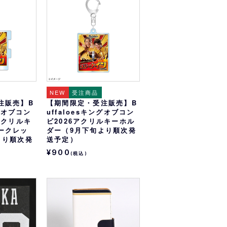
オリっこにおすすめ
SPECIAL PRICE
NEW
受注商品
注販売】B
【期間限定・受注販売】B
ングオブコン
uffaloesキングオブコン
アクリルキ
ビ2026アクリルキーホル
ークレッ
ダー（9月下旬より順次発
より順次発
送予定）
¥900
(税込)