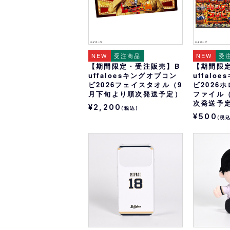
NEW
受注商品
NEW
受
【期間限定・受注販売】B
【期間限
uffaloesキングオブコン
uffalo
ビ2026フェイスタオル（9
ビ2026
月下旬より順次発送予定）
ファイル
次発送予
¥2,200
(税込)
¥500
(税