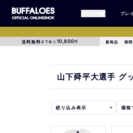
グッズ一覧
プレ
10,800
送料無料
まであと
円
新商品
期間
すべてのグッズ
オーセン
タオル各種
アパレル
山下舜平大選手 グ
BsG
コラボグ
受注商品
EC限定
1000円以上3000円