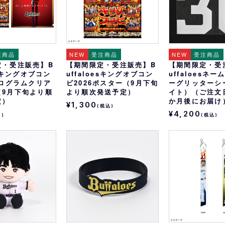
注商品
NEW
受注商品
NEW
受注商品
定・受注販売】B
【期間限定・受注販売】B
【期間限定・受
esキングオブコン
uffaloesキングオブコン
uffaloesネ
ホログラムクリア
ビ2026ポスター（9月下旬
ーグリッターシ
（9月下旬より順
より順次発送予定）
イト）（ご注文
定）
か月後にお届け
¥1,300
(税込)
¥4,200
込)
(税込)