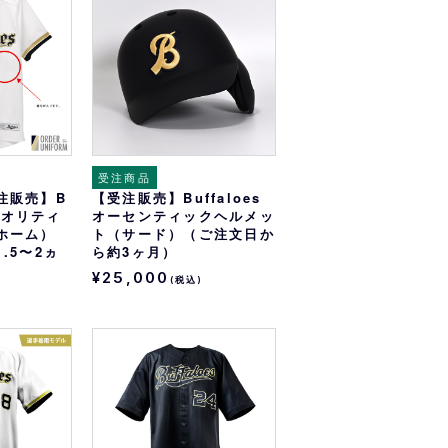
受注商品
注販売】B
【受注販売】Buffaloes
イクオリティ
オーセンティックヘルメッ
ホーム）
ト（サード）（ご注文日か
.5〜2ヵ
ら約3ヶ月）
¥25,000
(税込)