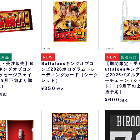
おすすめ
オリ姫におすすめ
注商品
NEW
NEW
受注商品
定・受注販売】B
Buffaloesキングオブコ
【期間限定・受
esキングオブコン
ンビ2026ホログラムトレ
uffaloesキ
メッセージフェイ
ーディングカード（シーク
ビ2026パズル
（9月下旬より順
レット）
ーチェーン（シ
定）
ト）（9月下旬
¥350
(税込)
送予定）
(税込)
¥600
(税込)