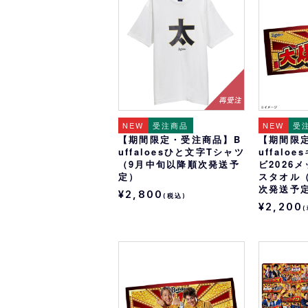
オリ達に
未満
NEW
受注商品
NEW
受
【期間限定・受注商品】B
【期間限
uffaloesひと文字Tシャツ
uffalo
（9月中旬以降順次発送予
ビ2026
定）
スタオル
次発送予
¥2,800
(税込)
¥2,200