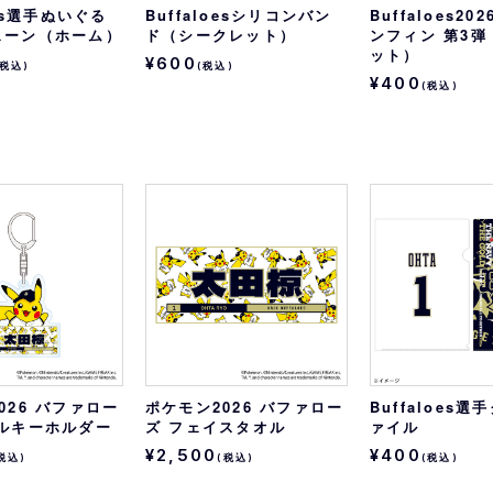
oes選手ぬいぐる
Buffaloesシリコンバン
Buffaloes2
ェーン（ホーム）
ド（シークレット）
ンフィン 第3
ット）
¥600
(税込)
(税込)
¥400
(税込)
026 バファロー
ポケモン2026 バファロー
Buffaloes
リルキーホルダー
ズ フェイスタオル
ァイル
¥2,500
¥400
税込)
(税込)
(税込)