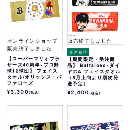
オンラインショップ
販売終了しました
販売終了しました
受注商品
【スーパーマリオブラ
【期間限定・受注商
ザーズ40周年×プロ野
品】 Buffaloes×ダイ
球12球団】 フェイス
ヤのA フェイスタオル
タオル/オリックス・バ
（8月上旬より順次発
ファローズ
送予定）
¥3,300
¥2,400
(税込)
(税込)