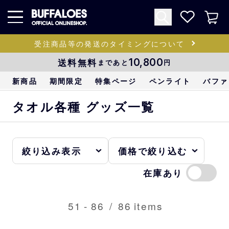
受注商品等の発送のタイミングについて
送料無料
10,800
まであと
円
新商品
期間限定
特集ページ
ペンライト
バファ
タオル各種 グッズ一覧
在庫あり
51
-
86
/
86
items