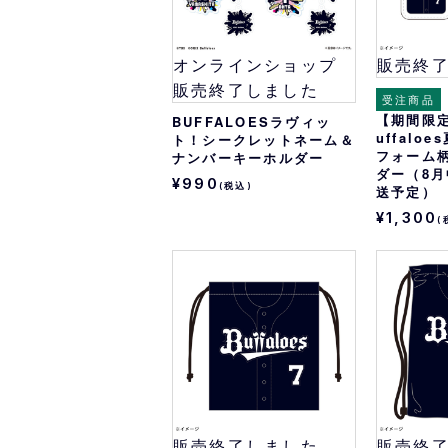
オンラインショップ
販売終
販売終了しました
受注商品
【期間限
BUFFALOESラヴィッ
uffalo
ト！シークレットネーム＆
フォーム
ナンバーキーホルダー
ダー（8
¥990
(税込)
送予定）
¥1,300
(
販売終了しました
販売終