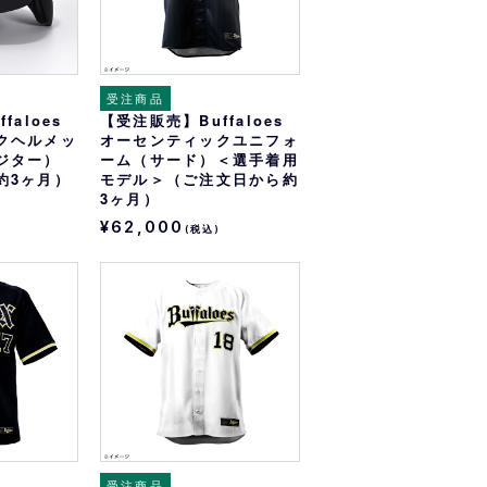
受注商品
faloes
【受注販売】Buffaloes
クヘルメッ
オーセンティックユニフォ
ジター）
ーム（サード）＜選手着用
約3ヶ月）
モデル＞（ご注文日から約
3ヶ月）
¥62,000
(税込)
受注商品