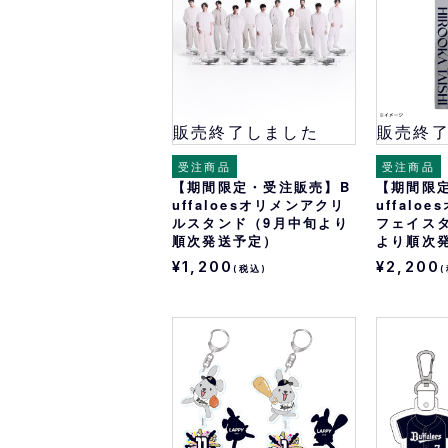
販売終了しました
販売終
受注商品
受注商品
【期間限定・受注販売】B
【期間限
uffaloesオリメンアクリ
uffalo
ルスタンド（9月中旬より
フェイス
順次発送予定）
より順次
¥1,200
¥2,200
(税込)