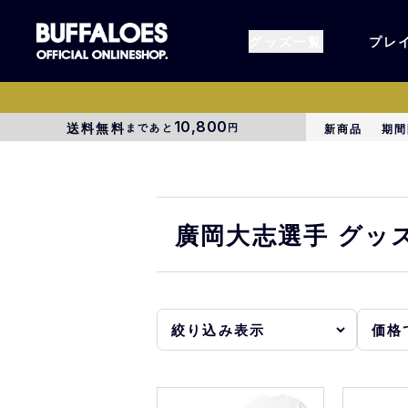
グッズ一覧
プレ
10,800
送料無料
まであと
円
新商品
期間
すべてのグッズ
オーセン
タオル各種
アパレル
廣岡大志選手 グッ
BsG
コラボグ
受注商品
EC限定
1000円以上3000円