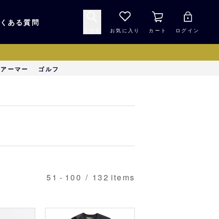
くある質問
さがす
お気に入り
カート
ログイン
キャップ・ヘルメッ
ーアーマー
ゴルフ
応援グッズ
ト
マスコット・バファ
バッグ
ローズ☆ポンタ
キッチン・食品
スマホ用品
51
-
100
/
132
items
シークレット
1000円未満