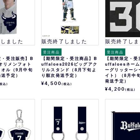
了しました
販売終了しました
販売終了しま
受注商品
受注商品
定・受注販売】B
【期間限定・受注商品】B
【期間限定・受
esオリメンフォト
uffaloes2026ビッグアク
uffaloesネ
タオル（9月中旬
リルスタンド（8月下旬よ
ーグリッターシ
発送予定）
り順次発送予定）
イト）（8月中
発送予定）
¥4,500
(税込)
(税込)
¥4,200
(税込)