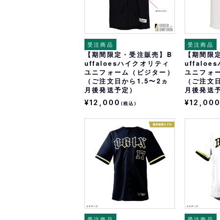
受注商品
受注商品
【期間限定・受注販売】B
【期間限
uffaloesハイクオリティ
uffalo
ユニフォーム（ビジター）
ユニフォ
（ご注文日から1.5〜2ヵ
（ご注文日
月後発送予定）
月後発送
¥12,000
¥12,00
(税込)
受注商品
受注商品