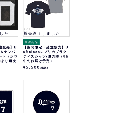
した
販売終了しました
受注商品
注販売】B
【期間限定・受注販売】B
ーム＆ナンバ
uffaloesレプリカプラク
ート（ホワ
ティスシャツ/夏の陣（8月
旬より順次
中旬お届け予定）
¥5,500
(税込)