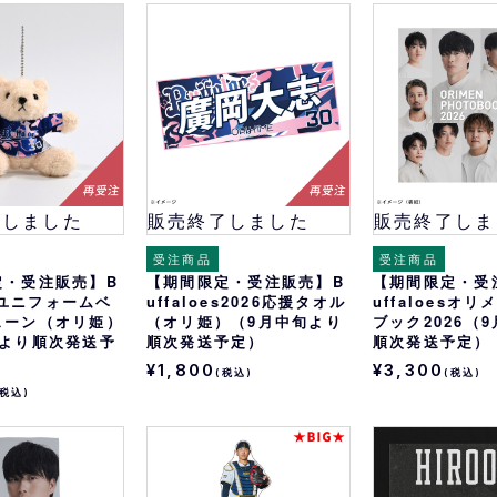
了しました
販売終了しました
販売終了しま
受注商品
受注商品
定・受注販売】B
【期間限定・受注販売】B
【期間限定・受
esユニフォームベ
uffaloes2026応援タオル
uffaloesオ
ェーン（オリ姫）
（オリ姫）（9月中旬より
ブック2026（
旬より順次発送予
順次発送予定）
順次発送予定）
¥1,800
¥3,300
(税込)
(税込)
(税込)