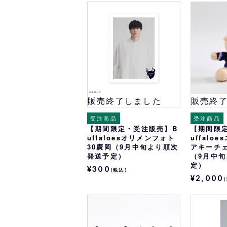
販売終了しました
販売終
受注商品
受注商品
【期間限定・受注販売】B
【期間限
uffaloesオリメンフォト
uffalo
30廣岡（9月中旬より順次
アキーチ
発送予定）
（9月中
定）
¥300
(税込)
¥2,000