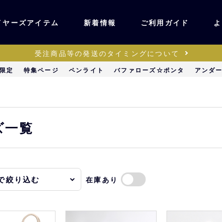
イヤーズアイテム
新着情報
ご利用ガイド
よ
受注商品等の発送のタイミングについて
ユニフォーム・ワッ
限定
特集ページ
ペンライト
バファローズ☆ポンタ
アンダ
ティック
ペン
キッズ・ベビー
ズ一覧
ステーショナリー・
ッズ
雑貨
在庫あり
販売
キーホルダー