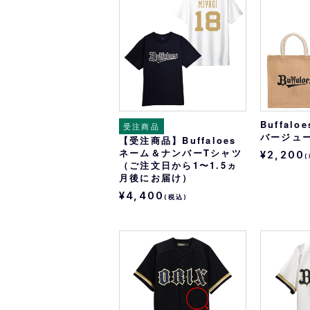
オリ達に
未満
Buffal
受注商品
バージュ
【受注商品】Buffaloes
ネーム＆ナンバーTシャツ
¥2,200
（ご注文日から1〜1.5ヵ
月後にお届け）
¥4,400
(税込)