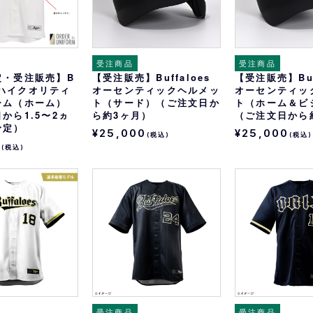
受注商品
受注商品
定・受注販売】B
【受注販売】Buffaloes
【受注販売】Buf
esハイクオリティ
オーセンティックヘルメッ
オーセンティッ
ーム（ホーム）
ト（サード）（ご注文日か
ト（ホーム＆ビ
から1.5〜2ヵ
ら約3ヶ月）
（ご注文日から
予定）
¥25,000
¥25,000
(税込)
(税込)
0
(税込)
受注商品
受注商品