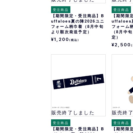
受注商品
受注商品
【期間限定・受注商品】B
【期間限
uffaloes夏の陣2026ユニ
uffalo
フォーム柄巾着（8月中旬
フォーム
より順次発送予定）
（8月中
定）
¥1,200
(税込)
¥2,500
販売終了しました
販売終
受注商品
受注商品
【期間限定・受注商品】B
【期間限