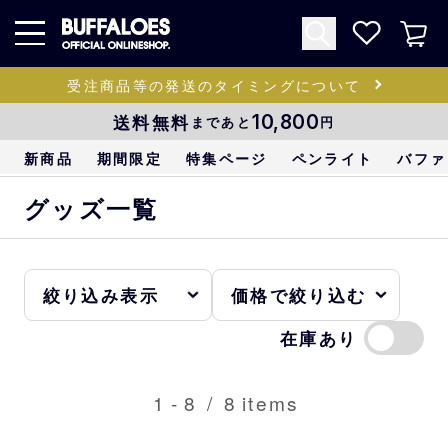
受注商品等の発送のタイミングについて
送料無料
10,800
まであと
円
新商品
期間限定
特集ページ
ペンライト
バファ
グッズ一覧
在庫あり
1
-
8
/
8
items