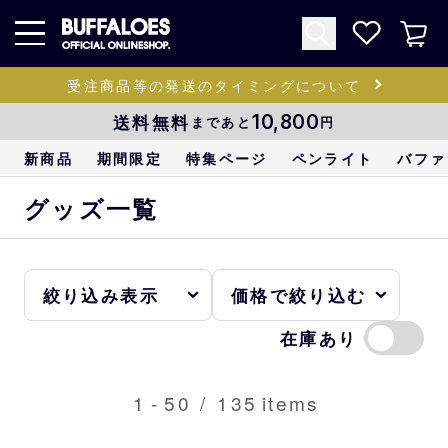
受注商品等の発送のタイミングについて
送料無料
10,800
まであと
円
新商品
期間限定
特集ページ
ペンライト
バファ
グッズ一覧
在庫あり
1
-
50
/
135
items