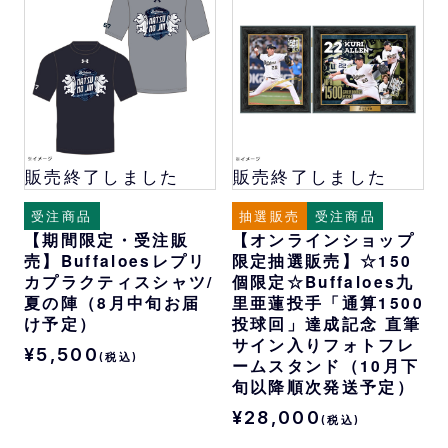
販売終了しました
販売終了しました
受注商品
抽選販売
受注商品
【期間限定・受注販
【オンラインショップ
売】Buffaloesレプリ
限定抽選販売】☆150
カプラクティスシャツ/
個限定☆Buffaloes九
夏の陣（8月中旬お届
里亜蓮投手「通算1500
け予定）
投球回」達成記念 直筆
サイン入りフォトフレ
¥5,500
(税込)
ームスタンド（10月下
旬以降順次発送予定）
¥28,000
(税込)