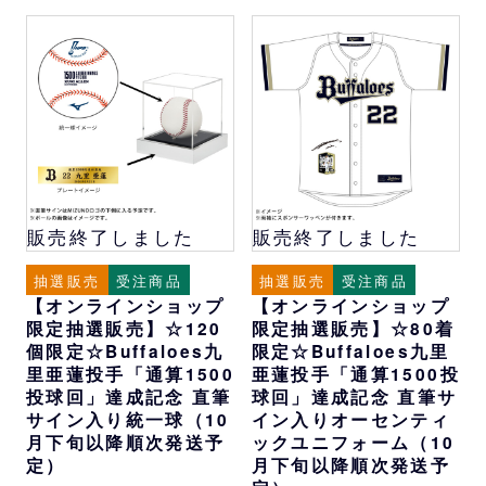
販売終了しました
販売終了しました
抽選販売
受注商品
抽選販売
受注商品
【オンラインショップ
【オンラインショップ
限定抽選販売】☆120
限定抽選販売】☆80着
個限定☆Buffaloes九
限定☆Buffaloes九里
里亜蓮投手「通算1500
亜蓮投手「通算1500投
投球回」達成記念 直筆
球回」達成記念 直筆サ
サイン入り統一球（10
イン入りオーセンティ
月下旬以降順次発送予
ックユニフォーム（10
定）
月下旬以降順次発送予