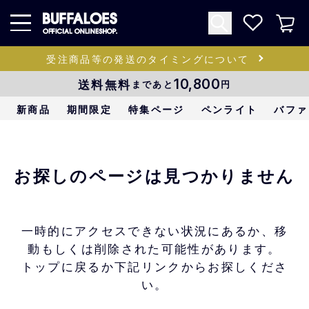
受注商品等の発送のタイミングについて
送料無料
10,800
まであと
円
新商品
期間限定
特集ページ
ペンライト
バファ
お探しのページは見つかりません
一時的にアクセスできない状況にあるか、移
動もしくは削除された可能性があります。
トップに戻るか下記リンクからお探しくださ
い。