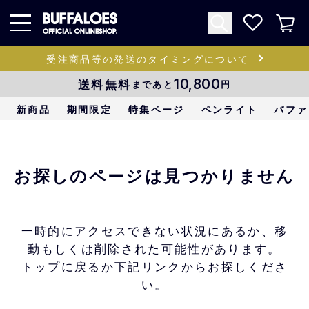
受注商品等の発送のタイミングについて
送料無料
10,800
まであと
円
新商品
期間限定
特集ページ
ペンライト
バファ
お探しのページは見つかりません
一時的にアクセスできない状況にあるか、移
動もしくは削除された可能性があります。
トップに戻るか下記リンクからお探しくださ
い。