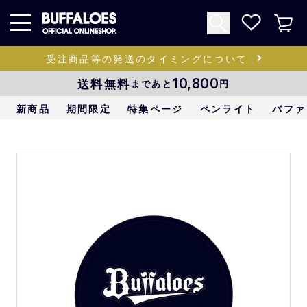
受注商品等の発送のタイミングについて
送料無料
10,800
まであと
円
新商品
期間限定
特集ページ
ペンライト
バファ