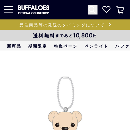
受注商品等の発送のタイミングについて
送料無料
10,800
まであと
円
新商品
期間限定
特集ページ
ペンライト
バファ