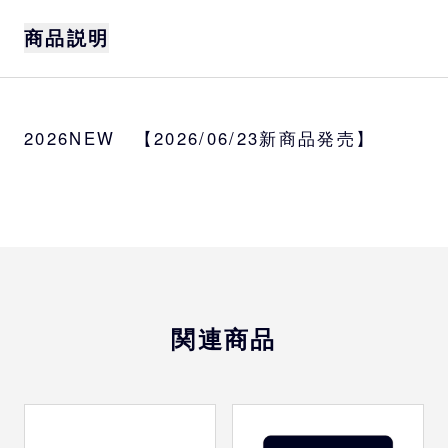
商品説明
サイズ
約H10cm
2026NEW 【2026/06/23新商品発売】
受注対象
監督、コーチ、選手、バファローブル、バフ
ァローベル、BsGravity、blank
関連商品